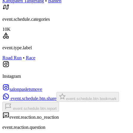
Kabupaten Tangerang
•
Banten
event.schedule.categories
10K
event.type.label
Road Run
•
Race
Instagram
salonpasletsmove
event.schedule.btn.share
event.schedule.btn.bookmark
event.schedule.btn.report
event.reaction.no_reaction
event.reaction.question