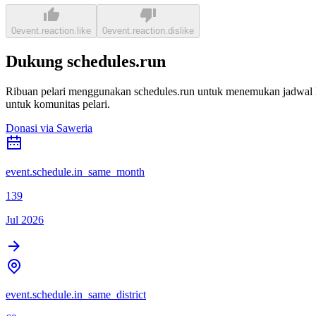
0
event.reaction.like
0
event.reaction.dislike
Dukung schedules.run
Ribuan pelari menggunakan schedules.run untuk menemukan jadwal la
untuk komunitas pelari.
Donasi via Saweria
event.schedule.in_same_month
139
Jul 2026
event.schedule.in_same_district