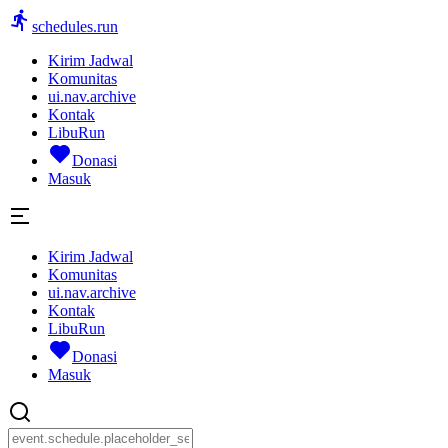
schedules.run
Kirim Jadwal
Komunitas
ui.nav.archive
Kontak
LibuRun
Donasi
Masuk
Kirim Jadwal
Komunitas
ui.nav.archive
Kontak
LibuRun
Donasi
Masuk