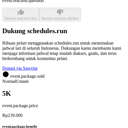
event.reaction.question
0
event.reaction.like
0
event.reaction.dislike
Dukung schedules.run
Ribuan pelari menggunakan schedules.run untuk menemukan
jadwal lari di seluruh Indonesia. Dukungan kamu membantu kami
menjaga informasi jadwal tetap mudah diakses, gratis, dan terus
berkembang untuk komunitas pelari.
Donasi via Saweria
event.package.sold
Normal
Umum
5K
event.package.price
Rp239.000
event.package.benefit