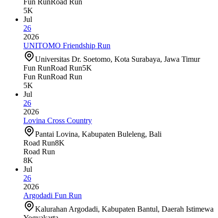
Fun Run
Road Run
5K
Jul
26
2026
UNITOMO Friendship Run
Universitas Dr. Soetomo, Kota Surabaya, Jawa Timur
Fun Run
Road Run
5K
Fun Run
Road Run
5K
Jul
26
2026
Lovina Cross Country
Pantai Lovina, Kabupaten Buleleng, Bali
Road Run
8K
Road Run
8K
Jul
26
2026
Argodadi Fun Run
Kalurahan Argodadi, Kabupaten Bantul, Daerah Istimewa
Yogyakarta