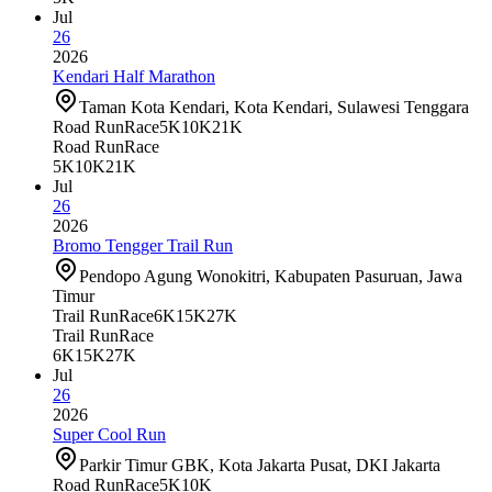
Jul
26
2026
Kendari Half Marathon
Taman Kota Kendari, Kota Kendari, Sulawesi Tenggara
Road Run
Race
5K
10K
21K
Road Run
Race
5K
10K
21K
Jul
26
2026
Bromo Tengger Trail Run
Pendopo Agung Wonokitri, Kabupaten Pasuruan, Jawa
Timur
Trail Run
Race
6K
15K
27K
Trail Run
Race
6K
15K
27K
Jul
26
2026
Super Cool Run
Parkir Timur GBK, Kota Jakarta Pusat, DKI Jakarta
Road Run
Race
5K
10K