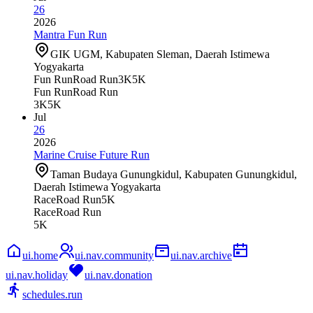
26
2026
Mantra Fun Run
GIK UGM, Kabupaten Sleman, Daerah Istimewa
Yogyakarta
Fun Run
Road Run
3K
5K
Fun Run
Road Run
3K
5K
Jul
26
2026
Marine Cruise Future Run
Taman Budaya Gunungkidul, Kabupaten Gunungkidul,
Daerah Istimewa Yogyakarta
Race
Road Run
5K
Race
Road Run
5K
ui.home
ui.nav.community
ui.nav.archive
ui.nav.holiday
ui.nav.donation
schedules.run