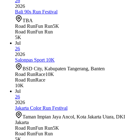
26
2026
Bali 90s Run Festival
TBA
Road Run
Fun Run
5K
Road Run
Fun Run
5K
Jul
26
2026
Salonpas Sport 10K
BSD City, Kabupaten Tangerang, Banten
Road Run
Race
10K
Road Run
Race
10K
Jul
26
2026
Jakarta Color Run Festival
Taman Impian Jaya Ancol, Kota Jakarta Utara, DKI
Jakarta
Road Run
Fun Run
5K
Road Run
Fun Run
5K