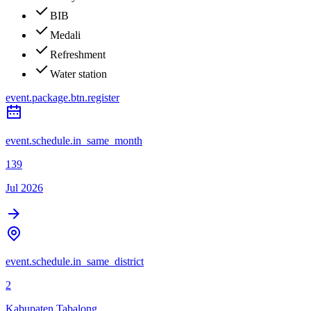
BIB
Medali
Refreshment
Water station
event.package.btn.register
event.schedule.in_same_month
139
Jul 2026
event.schedule.in_same_district
2
Kabupaten Tabalong