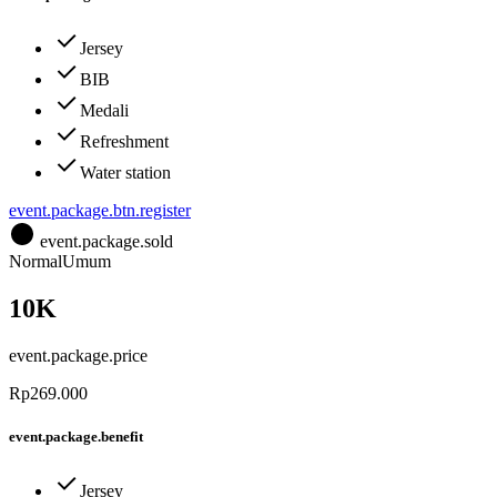
Jersey
BIB
Medali
Refreshment
Water station
event.package.btn.register
event.package.sold
Normal
Umum
10K
event.package.price
Rp269.000
event.package.benefit
Jersey