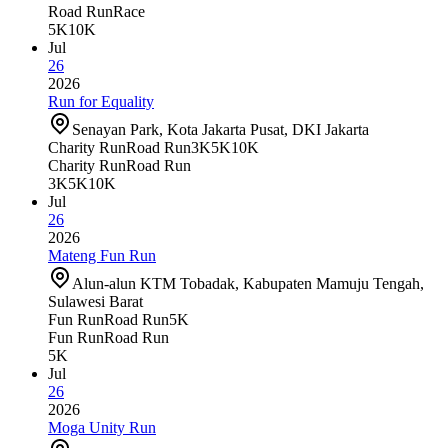
Road Run
Race
5K
10K
Jul
26
2026
Run for Equality
Senayan Park, Kota Jakarta Pusat, DKI Jakarta
Charity Run
Road Run
3K
5K
10K
Charity Run
Road Run
3K
5K
10K
Jul
26
2026
Mateng Fun Run
Alun-alun KTM Tobadak, Kabupaten Mamuju Tengah,
Sulawesi Barat
Fun Run
Road Run
5K
Fun Run
Road Run
5K
Jul
26
2026
Moga Unity Run