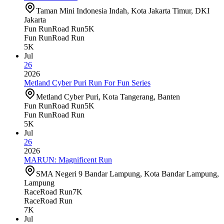
Taman Mini Indonesia Indah, Kota Jakarta Timur, DKI
Jakarta
Fun Run
Road Run
5K
Fun Run
Road Run
5K
Jul
26
2026
Metland Cyber Puri Run For Fun Series
Metland Cyber Puri, Kota Tangerang, Banten
Fun Run
Road Run
5K
Fun Run
Road Run
5K
Jul
26
2026
MARUN: Magnificent Run
SMA Negeri 9 Bandar Lampung, Kota Bandar Lampung,
Lampung
Race
Road Run
7K
Race
Road Run
7K
Jul