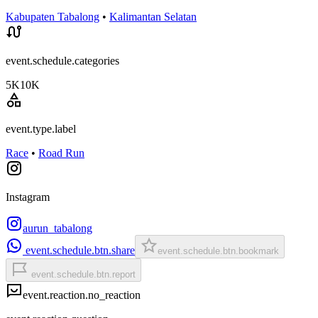
Kabupaten Tabalong
•
Kalimantan Selatan
event.schedule.categories
5K
10K
event.type.label
Race
•
Road Run
Instagram
aurun_tabalong
event.schedule.btn.share
event.schedule.btn.bookmark
event.schedule.btn.report
event.reaction.no_reaction