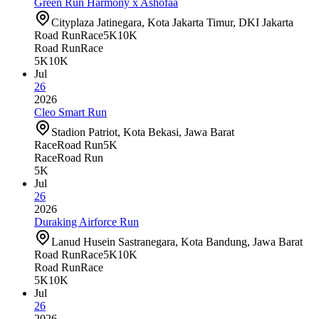
Green Run Harmony x Ashofaa
Cityplaza Jatinegara, Kota Jakarta Timur, DKI Jakarta
Road Run
Race
5K
10K
Road Run
Race
5K
10K
Jul
26
2026
Cleo Smart Run
Stadion Patriot, Kota Bekasi, Jawa Barat
Race
Road Run
5K
Race
Road Run
5K
Jul
26
2026
Duraking Airforce Run
Lanud Husein Sastranegara, Kota Bandung, Jawa Barat
Road Run
Race
5K
10K
Road Run
Race
5K
10K
Jul
26
2026