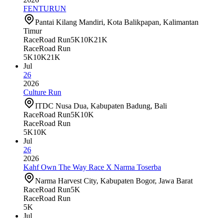
FENTURUN
Pantai Kilang Mandiri, Kota Balikpapan, Kalimantan
Timur
Race
Road Run
5K
10K
21K
Race
Road Run
5K
10K
21K
Jul
26
2026
Culture Run
ITDC Nusa Dua, Kabupaten Badung, Bali
Race
Road Run
5K
10K
Race
Road Run
5K
10K
Jul
26
2026
Kahf Own The Way Race X Narma Toserba
Narma Harvest City, Kabupaten Bogor, Jawa Barat
Race
Road Run
5K
Race
Road Run
5K
Jul