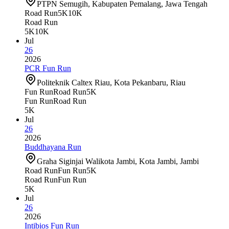
PTPN Semugih, Kabupaten Pemalang, Jawa Tengah
Road Run
5K
10K
Road Run
5K
10K
Jul
26
2026
PCR Fun Run
Politeknik Caltex Riau, Kota Pekanbaru, Riau
Fun Run
Road Run
5K
Fun Run
Road Run
5K
Jul
26
2026
Buddhayana Run
Graha Siginjai Walikota Jambi, Kota Jambi, Jambi
Road Run
Fun Run
5K
Road Run
Fun Run
5K
Jul
26
2026
Intibios Fun Run