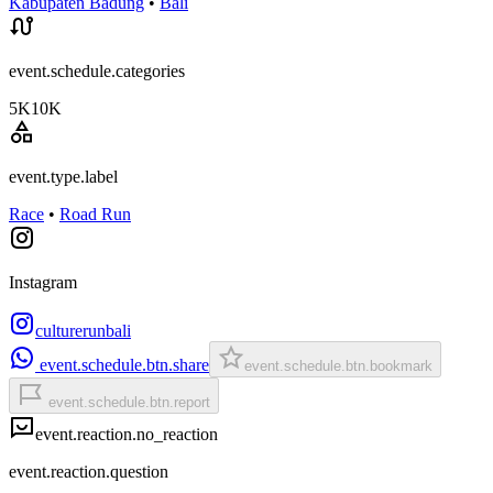
Kabupaten Badung
•
Bali
event.schedule.categories
5K
10K
event.type.label
Race
•
Road Run
Instagram
culturerunbali
event.schedule.btn.share
event.schedule.btn.bookmark
event.schedule.btn.report
event.reaction.no_reaction
event.reaction.question