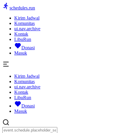
schedules.run
Kirim Jadwal
Komunitas
ui.nav.archive
Kontak
LibuRun
Donasi
Masuk
Kirim Jadwal
Komunitas
ui.nav.archive
Kontak
LibuRun
Donasi
Masuk