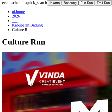
event.schedule.quick_search
Jakarta
Bandung
Fun Run
Trail Run
ui.home
2026
Juli
Kabupaten Badung
Culture Run
Culture Run