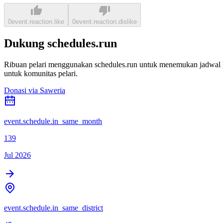
0
event.reaction.like
0
event.reaction.dislike
Dukung schedules.run
Ribuan pelari menggunakan schedules.run untuk menemukan jadwal la
untuk komunitas pelari.
Donasi via Saweria
event.schedule.in_same_month
139
Jul 2026
event.schedule.in_same_district