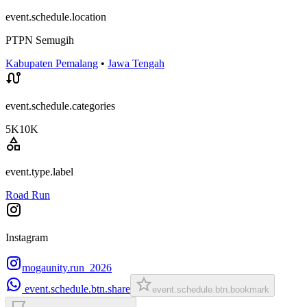
event.schedule.location
PTPN Semugih
Kabupaten Pemalang
•
Jawa Tengah
event.schedule.categories
5K
10K
event.type.label
Road Run
Instagram
mogaunity.run_2026
event.schedule.btn.share
event.schedule.btn.bookmark