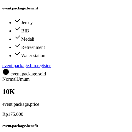
event.package.benefit
Jersey
BIB
Medali
Refreshment
Water station
event.package.btn.register
event.package.sold
Normal
Umum
10K
event.package.price
Rp175.000
event.package.benefit