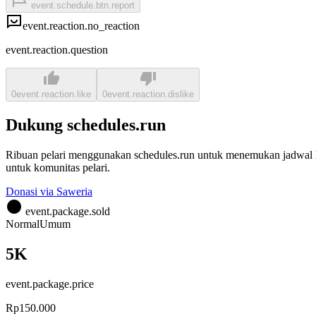
event.schedule.btn.report
event.reaction.no_reaction
event.reaction.question
0
event.reaction.like
0
event.reaction.dislike
Dukung schedules.run
Ribuan pelari menggunakan schedules.run untuk menemukan jadwal la
untuk komunitas pelari.
Donasi via Saweria
event.package.sold
Normal
Umum
5K
event.package.price
Rp150.000