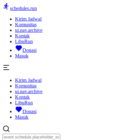
schedules.run
Kirim Jadwal
Komunitas
ui.nav.archive
Kontak
LibuRun
Donasi
Masuk
Kirim Jadwal
Komunitas
ui.nav.archive
Kontak
LibuRun
Donasi
Masuk