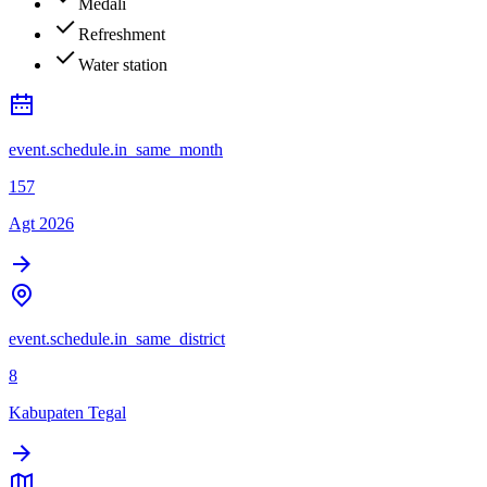
Medali
Refreshment
Water station
event.schedule.in_same_month
157
Agt 2026
event.schedule.in_same_district
8
Kabupaten Tegal