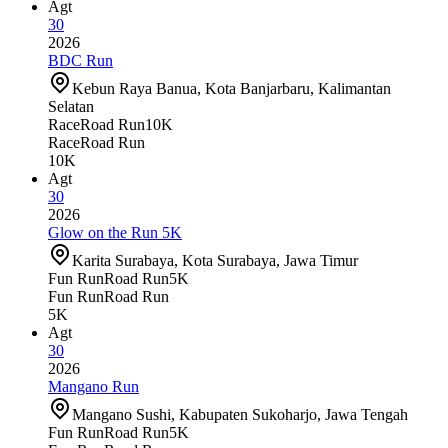
Agt
30
2026
BDC Run
Kebun Raya Banua, Kota Banjarbaru, Kalimantan
Selatan
Race
Road Run
10K
Race
Road Run
10K
Agt
30
2026
Glow on the Run 5K
Karita Surabaya, Kota Surabaya, Jawa Timur
Fun Run
Road Run
5K
Fun Run
Road Run
5K
Agt
30
2026
Mangano Run
Mangano Sushi, Kabupaten Sukoharjo, Jawa Tengah
Fun Run
Road Run
5K