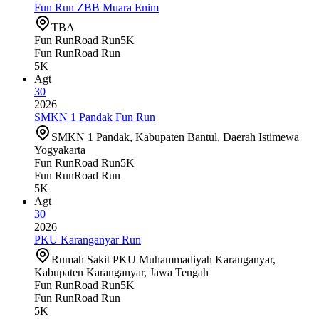
Fun Run ZBB Muara Enim
TBA
Fun Run
Road Run
5K
Fun Run
Road Run
5K
Agt
30
2026
SMKN 1 Pandak Fun Run
SMKN 1 Pandak, Kabupaten Bantul, Daerah Istimewa
Yogyakarta
Fun Run
Road Run
5K
Fun Run
Road Run
5K
Agt
30
2026
PKU Karanganyar Run
Rumah Sakit PKU Muhammadiyah Karanganyar,
Kabupaten Karanganyar, Jawa Tengah
Fun Run
Road Run
5K
Fun Run
Road Run
5K