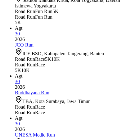
Stadion Mandala Krida, Kota Yogyakarta, Daerah
Istimewa Yogyakarta
Road Run
Fun Run
5K
Road Run
Fun Run
5K
Agt
30
2026
JCO Run
ICE BSD, Kabupaten Tangerang, Banten
Road Run
Race
5K
10K
Road Run
Race
5K
10K
Agt
30
2026
Buddhayana Run
TBA, Kota Surabaya, Jawa Timur
Road Run
Race
Road Run
Race
Agt
30
2026
UNESA Medic Run