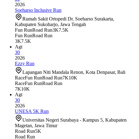
2026
Soeharso Inclusive Run
Rumah Sakit Ortopedi Dr. Soeharso Surakarta,
Kabupaten Sukoharjo, Jawa Tengah
Fun Run
Road Run
3K
7.5K
Fun Run
Road Run
3K
7.5K
Agt
30
2026
Ezzy Run
Lapangan Niti Mandala Renon, Kota Denpasar, Bali
Race
Fun Run
Road Run
7K
10K
Race
Fun Run
Road Run
7K
10K
Agt
30
2026
UNESA 5K Run
Universitas Negeri Surabaya - Kampus 5, Kabupaten
Magetan, Jawa Timur
Road Run
5K
Road Run