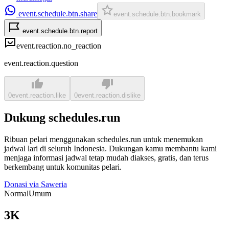
event.schedule.btn.share
event.schedule.btn.bookmark
event.schedule.btn.report
event.reaction.no_reaction
event.reaction.question
0
event.reaction.like
0
event.reaction.dislike
Dukung schedules.run
Ribuan pelari menggunakan schedules.run untuk menemukan
jadwal lari di seluruh Indonesia. Dukungan kamu membantu kami
menjaga informasi jadwal tetap mudah diakses, gratis, dan terus
berkembang untuk komunitas pelari.
Donasi via Saweria
Normal
Umum
3K