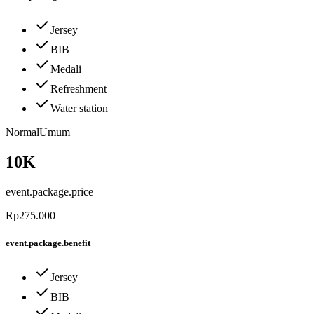
Jersey
BIB
Medali
Refreshment
Water station
Normal
Umum
10K
event.package.price
Rp275.000
event.package.benefit
Jersey
BIB