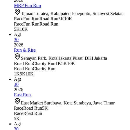
2026
MRP Fun Run
Taman Turatea, Kabupaten Jeneponto, Sulawesi Selatan
Race
Fun Run
Road Run
5K
10K
Race
Fun Run
Road Run
5K
10K
Agt
30
2026
Run & Rise
Senayan Park, Kota Jakarta Pusat, DKI Jakarta
Road Run
Charity Run
1K
5K
10K
Road Run
Charity Run
1K
5K
10K
Agt
30
2026
East Run
East Market Surabaya, Kota Surabaya, Jawa Timur
Race
Road Run
5K
Race
Road Run
5K
Agt
30