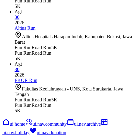
Fun Run
Road Run
5K
Agt
30
2026
Altius Run
Altius Hospitals Harapan Indah, Kabupaten Bekasi, Jawa
Barat
Fun Run
Road Run
5K
Fun Run
Road Run
5K
Agt
30
2026
FKOR Run
Fakultas Keolahragaan - UNS, Kota Surakarta, Jawa
Tengah
Fun Run
Road Run
5K
Fun Run
Road Run
5K
ui.home
ui.nav.community
ui.nav.archive
ui.nav.holiday
ui.nav.donation