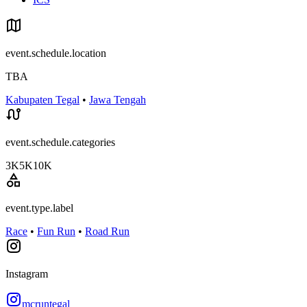
event.schedule.location
TBA
Kabupaten Tegal
•
Jawa Tengah
event.schedule.categories
3K
5K
10K
event.type.label
Race
•
Fun Run
•
Road Run
Instagram
mcruntegal