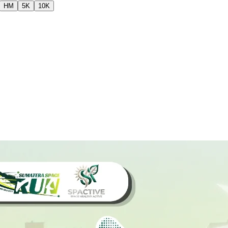
HM
5K
10K