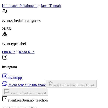
Kabupaten Pekalongan
•
Jawa Tengah
event.schedule.categories
2K
5K
event.type.label
Fun Run
•
Road Run
Instagram
my.umpp
event.schedule.btn.share
event.schedule.btn.bookmark
event.schedule.btn.report
event.reaction.no_reaction