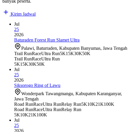
banyak peserta.
Kirim Jadwal
Jul
25
2026
Baturaden Forest Run Slamet Ultra
Palawi, Baturraden, Kabupaten Banyumas, Jawa Tengah
Trail Run
Race
Ultra Run
5K
15K
30K
50K
Trail Run
Race
Ultra Run
5K
15K
30K
50K
Jul
25
2026
Siksorogo Ring of Lawu
Wonderpark Tawangmangu, Kabupaten Karanganyar,
Jawa Tengah
Road Run
Race
Ultra Run
Relay Run
5K
10K
21K
100K
Road Run
Race
Ultra Run
Relay Run
5K
10K
21K
100K
Jul
25
2026