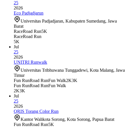
25
2026
Eco Padjadjarun
Universitas Padjadjaran, Kabupaten Sumedang, Jawa
Barat
Race
Road Run
5K
Race
Road Run
5K
Jul
25
2026
UNITRI Runwalk
Universitas Tribhuwana Tunggadewi, Kota Malang, Jawa
Timur
Fun Run
Road Run
Fun Walk
2K
3K
Fun Run
Road Run
Fun Walk
2K
3K
Jul
25
2026
QRIS Torang Color Run
Kantor Walikota Sorong, Kota Sorong, Papua Barat
Fun Run
Road Run
5K