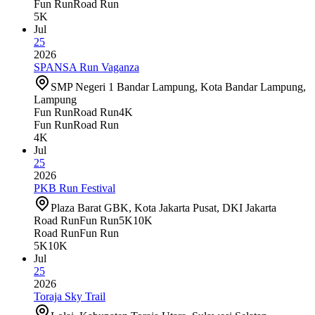
Fun Run
Road Run
5K
Jul
25
2026
SPANSA Run Vaganza
SMP Negeri 1 Bandar Lampung, Kota Bandar Lampung,
Lampung
Fun Run
Road Run
4K
Fun Run
Road Run
4K
Jul
25
2026
PKB Run Festival
Plaza Barat GBK, Kota Jakarta Pusat, DKI Jakarta
Road Run
Fun Run
5K
10K
Road Run
Fun Run
5K
10K
Jul
25
2026
Toraja Sky Trail