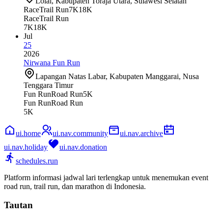
Lolai, Kabupaten Toraja Utara, Sulawesi Selatan
Race
Trail Run
7K
18K
Race
Trail Run
7K
18K
Jul
25
2026
Nirwana Fun Run
Lapangan Natas Labar, Kabupaten Manggarai, Nusa
Tenggara Timur
Fun Run
Road Run
5K
Fun Run
Road Run
5K
ui.home
ui.nav.community
ui.nav.archive
ui.nav.holiday
ui.nav.donation
schedules.run
Platform informasi jadwal lari terlengkap untuk menemukan event
road run, trail run, dan marathon di Indonesia.
Tautan