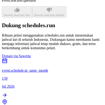
event.reaction.question
0
event.reaction.like
0
event.reaction.dislike
Dukung schedules.run
Ribuan pelari menggunakan schedules.run untuk menemukan
jadwal lari di seluruh Indonesia. Dukungan kamu membantu kami
menjaga informasi jadwal tetap mudah diakses, gratis, dan terus
berkembang untuk komunitas pelari.
Donasi via Saweria
event.schedule.in_same_month
139
Jul 2026