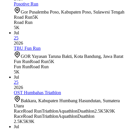
Posotive Run
Gor Pusalemba Poso, Kabupaten Poso, Sulawesi Tengah
Road Run
5K
Road Run
5K
Jul
25
2026
TBU Fun Run
GOR Yayasan Taruna Bakti, Kota Bandung, Jawa Barat
Fun Run
Road Run
5K
Fun Run
Road Run
5K
Jul
25
2026
OST Humbahas Triathlon
Bakkara, Kabupaten Humbang Hasundutan, Sumatera
Utara
Race
Road Run
Triathlon
Aquathlon
Duathlon
2.5K
5K
9K
Race
Road Run
Triathlon
Aquathlon
Duathlon
2.5K
5K
9K
Jul