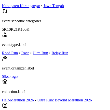
Kabupaten Karanganyar
•
Jawa Tengah
event.schedule.categories
5K
10K
21K
100K
event.type.label
Road Run
•
Race
•
Ultra Run
•
Relay Run
event.organizer.label
Siksorogo
collection.label
Half-Marathon 2026
•
Ultra Run: Beyond Marathon 2026