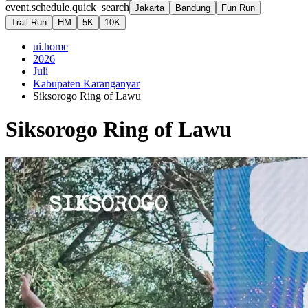
event.schedule.quick_search
Jakarta
Bandung
Fun Run
Trail Run
HM
5K
10K
ui.home
2026
Juli
Kabupaten Karanganyar
Siksorogo Ring of Lawu
Siksorogo Ring of Lawu