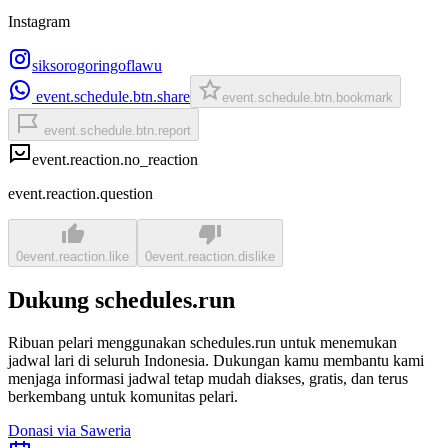
Instagram
siksorogoringoflawu
event.schedule.btn.share
event.schedule.btn.bookmark
event.schedule.btn.report
event.reaction.no_reaction
event.reaction.question
0
event.reaction.like
0
event.reaction.dislike
Dukung schedules.run
Ribuan pelari menggunakan schedules.run untuk menemukan
jadwal lari di seluruh Indonesia. Dukungan kamu membantu kami
menjaga informasi jadwal tetap mudah diakses, gratis, dan terus
berkembang untuk komunitas pelari.
Donasi via Saweria