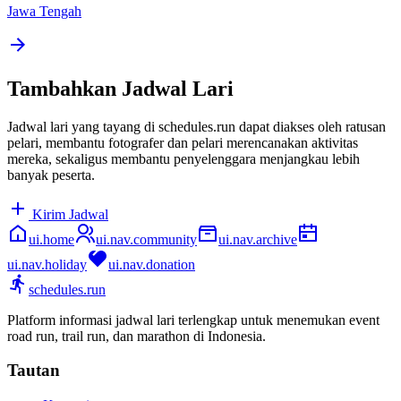
Jawa Tengah
Tambahkan Jadwal Lari
Jadwal lari yang tayang di schedules.run dapat diakses oleh ratusan
pelari, membantu fotografer dan pelari merencanakan aktivitas
mereka, sekaligus membantu penyelenggara menjangkau lebih
banyak peserta.
Kirim Jadwal
ui.home
ui.nav.community
ui.nav.archive
ui.nav.holiday
ui.nav.donation
schedules.run
Platform informasi jadwal lari terlengkap untuk menemukan event
road run, trail run, dan marathon di Indonesia.
Tautan