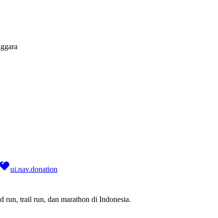
nggara
ui.nav.donation
 run, trail run, dan marathon di Indonesia.