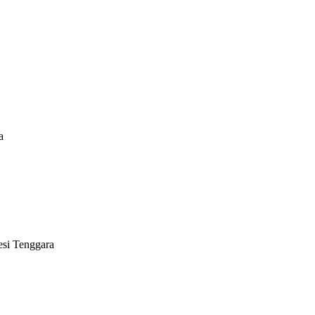
a
esi Tenggara