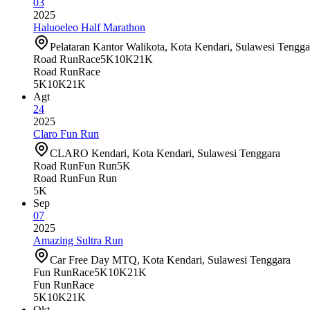
03
2025
Haluoeleo Half Marathon
Pelataran Kantor Walikota, Kota Kendari, Sulawesi Tengga
Road Run
Race
5K
10K
21K
Road Run
Race
5K
10K
21K
Agt
24
2025
Claro Fun Run
CLARO Kendari, Kota Kendari, Sulawesi Tenggara
Road Run
Fun Run
5K
Road Run
Fun Run
5K
Sep
07
2025
Amazing Sultra Run
Car Free Day MTQ, Kota Kendari, Sulawesi Tenggara
Fun Run
Race
5K
10K
21K
Fun Run
Race
5K
10K
21K
Okt