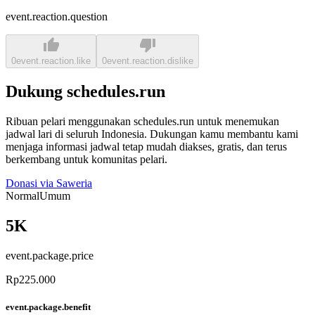
event.reaction.question
0
event.reaction.like
0
event.reaction.dislike
Dukung schedules.run
Ribuan pelari menggunakan schedules.run untuk menemukan
jadwal lari di seluruh Indonesia. Dukungan kamu membantu kami
menjaga informasi jadwal tetap mudah diakses, gratis, dan terus
berkembang untuk komunitas pelari.
Donasi via Saweria
Normal
Umum
5K
event.package.price
Rp225.000
event.package.benefit