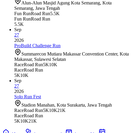
Alun-Alun Masjid Agung Kota Semarang, Kota
Semarang, Jawa Tengah
Fun Run
Road Run
5.5K
Fun Run
Road Run
5.5K
Sep
27
2026
ProBuild Challenge Run
Summarecon Mutiara Makassar Convention Center, Kota
Makassar, Sulawesi Selatan
Race
Road Run
5K
10K
Race
Road Run
5K
10K
Sep
27
2026
Solo Run Fest
Stadion Manahan, Kota Surakarta, Jawa Tengah
Race
Road Run
5K
10K
21K
Race
Road Run
5K
10K
21K