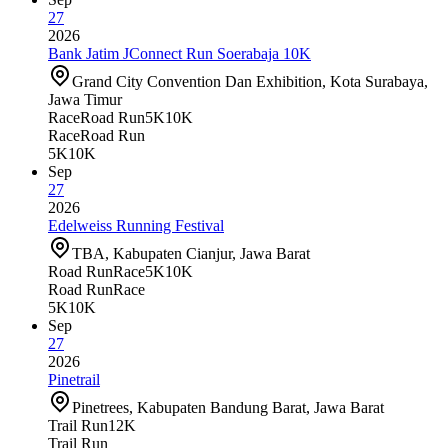
27
2026
Bank Jatim JConnect Run Soerabaja 10K
Grand City Convention Dan Exhibition, Kota Surabaya,
Jawa Timur
Race
Road Run
5K
10K
Race
Road Run
5K
10K
Sep
27
2026
Edelweiss Running Festival
TBA, Kabupaten Cianjur, Jawa Barat
Road Run
Race
5K
10K
Road Run
Race
5K
10K
Sep
27
2026
Pinetrail
Pinetrees, Kabupaten Bandung Barat, Jawa Barat
Trail Run
12K
Trail Run