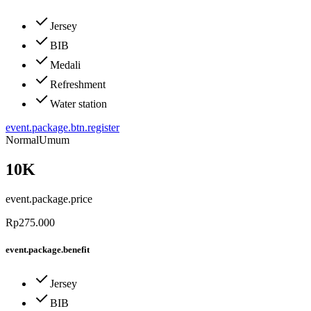
Jersey
BIB
Medali
Refreshment
Water station
event.package.btn.register
Normal
Umum
10K
event.package.price
Rp275.000
event.package.benefit
Jersey
BIB