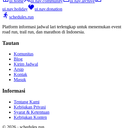
ui.home
ui.nav.community
ui.nav.archive
ui.nav.holiday
ui.nav.donation
schedules.run
Platform informasi jadwal lari terlengkap untuk menemukan event
road run, trail run, dan marathon di Indonesia.
Tautan
Komunitas
Blog
Kirim Jadwal
Arsip
Kontak
Masuk
Informasi
Tentang Kami
Kebijakan Privasi
Syarat & Ketentuan
Kebijakan Konten
© 2026 · schedules.run