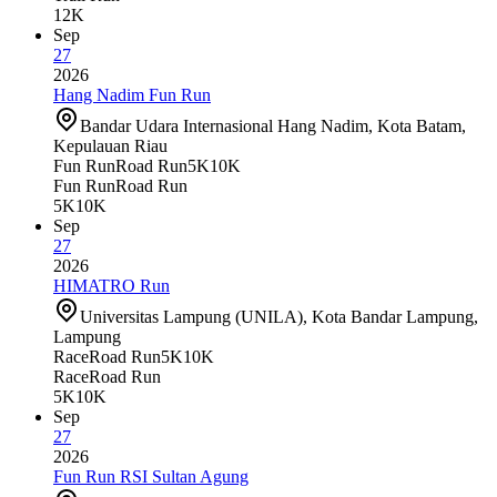
12K
Sep
27
2026
Hang Nadim Fun Run
Bandar Udara Internasional Hang Nadim, Kota Batam,
Kepulauan Riau
Fun Run
Road Run
5K
10K
Fun Run
Road Run
5K
10K
Sep
27
2026
HIMATRO Run
Universitas Lampung (UNILA), Kota Bandar Lampung,
Lampung
Race
Road Run
5K
10K
Race
Road Run
5K
10K
Sep
27
2026
Fun Run RSI Sultan Agung