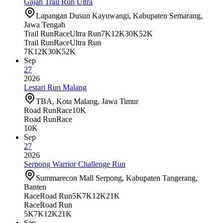
Gajah Trail Run Ultra
Lapangan Dusun Kayuwangi, Kabupaten Semarang,
Jawa Tengah
Trail Run
Race
Ultra Run
7K
12K
30K
52K
Trail Run
Race
Ultra Run
7K
12K
30K
52K
Sep
27
2026
Lestari Run Malang
TBA, Kota Malang, Jawa Timur
Road Run
Race
10K
Road Run
Race
10K
Sep
27
2026
Serpong Warrior Challenge Run
Summarecon Mall Serpong, Kabupaten Tangerang,
Banten
Race
Road Run
5K
7K
12K
21K
Race
Road Run
5K
7K
12K
21K
Sep