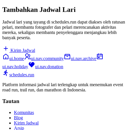
Tambahkan Jadwal Lari
Jadwal lari yang tayang di schedules.run dapat diakses oleh ratusan
pelari, membantu fotografer dan pelari merencanakan aktivitas
mereka, sekaligus membantu penyelenggara menjangkau lebih
banyak peserta.
Kirim Jadwal
ui.home
ui.nav.community
ui.nav.archive
ui.nav.holiday
ui.nav.donation
schedules.run
Platform informasi jadwal lari terlengkap untuk menemukan event
road run, trail run, dan marathon di Indonesia.
Tautan
Komunitas
Blog
Kirim Jadwal
Arsip