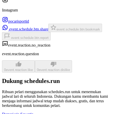
Instagram
pocarisportid
event.schedule.btn.share
event.schedule.btn.bookmark
event.schedule.btn.report
event.reaction.no_reaction
event.reaction.question
0
event.reaction.like
0
event.reaction.dislike
Dukung schedules.run
Ribuan pelari menggunakan schedules.run untuk menemukan
jadwal lari di seluruh Indonesia. Dukungan kamu membantu kami
menjaga informasi jadwal tetap mudah diakses, gratis, dan terus
berkembang untuk komunitas pelari.