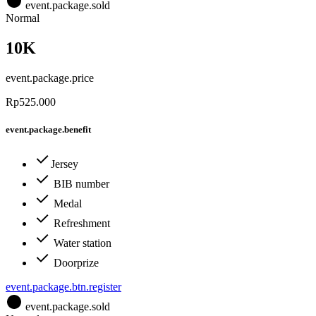
event.package.sold
Normal
10K
event.package.price
Rp525.000
event.package.benefit
Jersey
BIB number
Medal
Refreshment
Water station
Doorprize
event.package.btn.register
event.package.sold