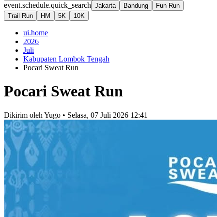
event.schedule.quick_search
Jakarta
Bandung
Fun Run
Trail Run
HM
5K
10K
ui.home
2026
Juli
Kabupaten Lombok Tengah
Pocari Sweat Run
Pocari Sweat Run
Dikirim oleh
Yugo
•
Selasa, 07 Juli 2026 12:41