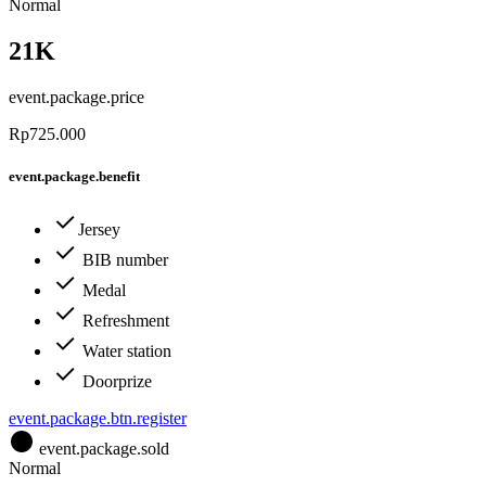
Normal
21K
event.package.price
Rp725.000
event.package.benefit
Jersey
BIB number
Medal
Refreshment
Water station
Doorprize
event.package.btn.register
event.package.sold
Normal