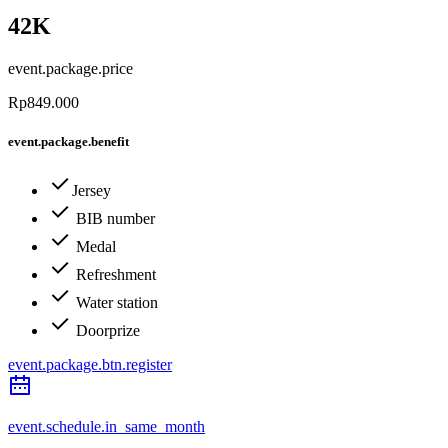
42K
event.package.price
Rp849.000
event.package.benefit
Jersey
BIB number
Medal
Refreshment
Water station
Doorprize
event.package.btn.register
event.schedule.in_same_month