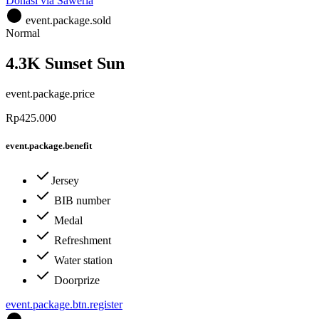
Donasi via Saweria
event.package.sold
Normal
4.3K Sunset Sun
event.package.price
Rp425.000
event.package.benefit
Jersey
BIB number
Medal
Refreshment
Water station
Doorprize
event.package.btn.register