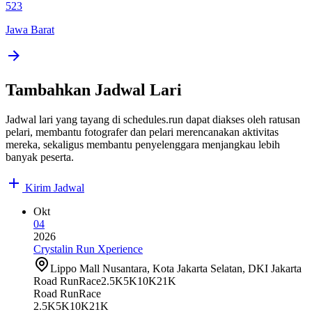
523
Jawa Barat
Tambahkan Jadwal Lari
Jadwal lari yang tayang di schedules.run dapat diakses oleh ratusan
pelari, membantu fotografer dan pelari merencanakan aktivitas
mereka, sekaligus membantu penyelenggara menjangkau lebih
banyak peserta.
Kirim Jadwal
Okt
04
2026
Crystalin Run Xperience
Lippo Mall Nusantara, Kota Jakarta Selatan, DKI Jakarta
Road Run
Race
2.5K
5K
10K
21K
Road Run
Race
2.5K
5K
10K
21K