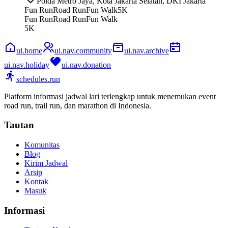
Polda Metro Jaya, Kota Jakarta Selatan, DKI Jakarta
Fun Run
Road Run
Fun Walk
5K
Fun Run
Road Run
Fun Walk
5K
ui.home
ui.nav.community
ui.nav.archive
ui.nav.holiday
ui.nav.donation
schedules.run
Platform informasi jadwal lari terlengkap untuk menemukan event
road run, trail run, dan marathon di Indonesia.
Tautan
Komunitas
Blog
Kirim Jadwal
Arsip
Kontak
Masuk
Informasi