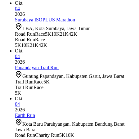
Okt
04
2026
Surabaya ISOPLUS Marathon
TBA, Kota Surabaya, Jawa Timur
Road Run
Race
5K
10K
21K
42K
Road Run
Race
5K
10K
21K
42K
Okt
04
2026
Papandayan Trail Run
Gunung Papandayan, Kabupaten Garut, Jawa Barat
Trail Run
Race
5K
Trail Run
Race
5K
Okt
04
2026
Earth Run
Kota Baru Parahyangan, Kabupaten Bandung Barat,
Jawa Barat
Road Run
Charity Run
5K
10K