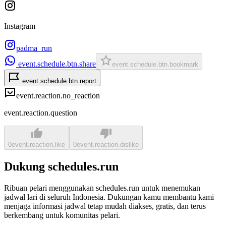
Instagram
padma_run
event.schedule.btn.share
event.schedule.btn.bookmark
event.schedule.btn.report
event.reaction.no_reaction
event.reaction.question
0
event.reaction.like
0
event.reaction.dislike
Dukung schedules.run
Ribuan pelari menggunakan schedules.run untuk menemukan
jadwal lari di seluruh Indonesia. Dukungan kamu membantu kami
menjaga informasi jadwal tetap mudah diakses, gratis, dan terus
berkembang untuk komunitas pelari.