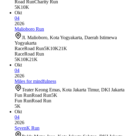
Road Run
Charity Run
5K
10K
Okt
04
2026
Malioboro Run
Jl. Malioboro, Kota Yogyakarta, Daerah Istimewa
Yogyakarta
Race
Road Run
5K
10K
21K
Race
Road Run
5K
10K
21K
Okt
04
2026
Miles for mindfulness
Teater Keong Emas, Kota Jakarta Timur, DKI Jakarta
Fun Run
Road Run
5K
Fun Run
Road Run
5K
Okt
04
2026
SevenK Run