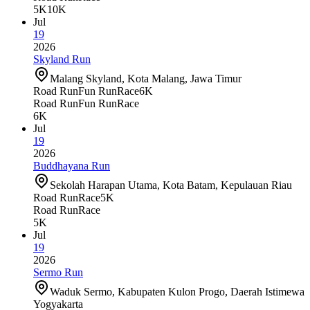
5K
10K
Jul
19
2026
Skyland Run
Malang Skyland, Kota Malang, Jawa Timur
Road Run
Fun Run
Race
6K
Road Run
Fun Run
Race
6K
Jul
19
2026
Buddhayana Run
Sekolah Harapan Utama, Kota Batam, Kepulauan Riau
Road Run
Race
5K
Road Run
Race
5K
Jul
19
2026
Sermo Run
Waduk Sermo, Kabupaten Kulon Progo, Daerah Istimewa
Yogyakarta