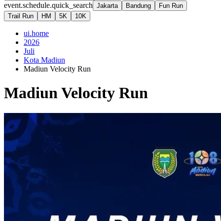
event.schedule.quick_search
Jakarta
Bandung
Fun Run
Trail Run
HM
5K
10K
ui.home
2026
Juli
Kota Madiun
Madiun Velocity Run
Madiun Velocity Run