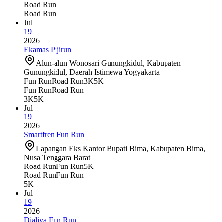
Road Run
Road Run
Jul
19
2026
Ekamas Pijirun
Alun-alun Wonosari Gunungkidul, Kabupaten
Gunungkidul, Daerah Istimewa Yogyakarta
Fun Run
Road Run
3K
5K
Fun Run
Road Run
3K
5K
Jul
19
2026
Smartfren Fun Run
Lapangan Eks Kantor Bupati Bima, Kabupaten Bima,
Nusa Tenggara Barat
Road Run
Fun Run
5K
Road Run
Fun Run
5K
Jul
19
2026
Dialiva Fun Run