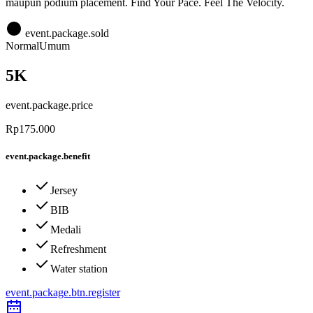
maupun podium placement. Find Your Pace. Feel The Velocity.
event.package.sold
Normal
Umum
5K
event.package.price
Rp175.000
event.package.benefit
Jersey
BIB
Medali
Refreshment
Water station
event.package.btn.register