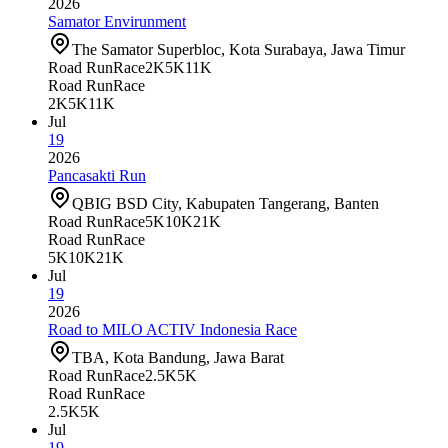
2026
Samator Envirunment
The Samator Superbloc, Kota Surabaya, Jawa Timur
Road Run
Race
2K
5K
11K
Road Run
Race
2K
5K
11K
Jul
19
2026
Pancasakti Run
QBIG BSD City, Kabupaten Tangerang, Banten
Road Run
Race
5K
10K
21K
Road Run
Race
5K
10K
21K
Jul
19
2026
Road to MILO ACTIV Indonesia Race
TBA, Kota Bandung, Jawa Barat
Road Run
Race
2.5K
5K
Road Run
Race
2.5K
5K
Jul
19