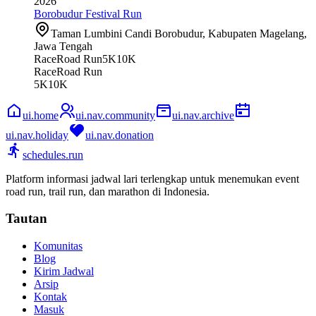
2026
Borobudur Festival Run
Taman Lumbini Candi Borobudur, Kabupaten Magelang,
Jawa Tengah
Race
Road Run
5K
10K
Race
Road Run
5K
10K
ui.home
ui.nav.community
ui.nav.archive
ui.nav.holiday
ui.nav.donation
schedules.run
Platform informasi jadwal lari terlengkap untuk menemukan event
road run, trail run, dan marathon di Indonesia.
Tautan
Komunitas
Blog
Kirim Jadwal
Arsip
Kontak
Masuk