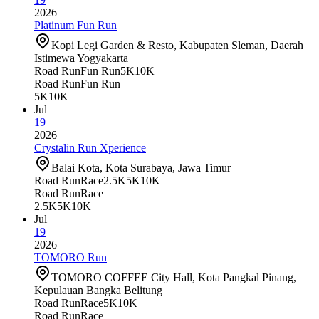
2026
Platinum Fun Run
Kopi Legi Garden & Resto, Kabupaten Sleman, Daerah
Istimewa Yogyakarta
Road Run
Fun Run
5K
10K
Road Run
Fun Run
5K
10K
Jul
19
2026
Crystalin Run Xperience
Balai Kota, Kota Surabaya, Jawa Timur
Road Run
Race
2.5K
5K
10K
Road Run
Race
2.5K
5K
10K
Jul
19
2026
TOMORO Run
TOMORO COFFEE City Hall, Kota Pangkal Pinang,
Kepulauan Bangka Belitung
Road Run
Race
5K
10K
Road Run
Race