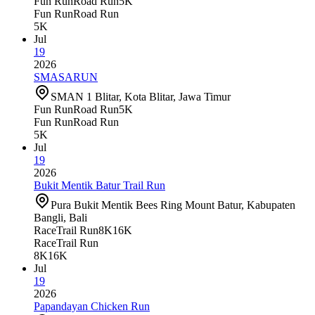
Fun Run
Road Run
5K
Fun Run
Road Run
5K
Jul
19
2026
SMASARUN
SMAN 1 Blitar, Kota Blitar, Jawa Timur
Fun Run
Road Run
5K
Fun Run
Road Run
5K
Jul
19
2026
Bukit Mentik Batur Trail Run
Pura Bukit Mentik Bees Ring Mount Batur, Kabupaten
Bangli, Bali
Race
Trail Run
8K
16K
Race
Trail Run
8K
16K
Jul
19
2026
Papandayan Chicken Run