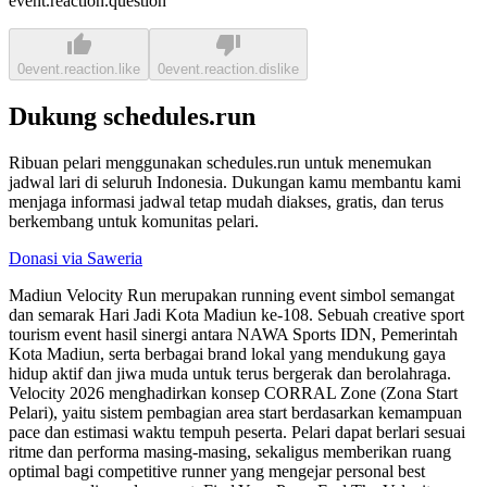
event.reaction.question
0
event.reaction.like
0
event.reaction.dislike
Dukung schedules.run
Ribuan pelari menggunakan schedules.run untuk menemukan
jadwal lari di seluruh Indonesia. Dukungan kamu membantu kami
menjaga informasi jadwal tetap mudah diakses, gratis, dan terus
berkembang untuk komunitas pelari.
Donasi via Saweria
Madiun Velocity Run merupakan running event simbol semangat
dan semarak Hari Jadi Kota Madiun ke-108. Sebuah creative sport
tourism event hasil sinergi antara NAWA Sports IDN, Pemerintah
Kota Madiun, serta berbagai brand lokal yang mendukung gaya
hidup aktif dan jiwa muda untuk terus bergerak dan berolahraga.
Velocity 2026 menghadirkan konsep CORRAL Zone (Zona Start
Pelari), yaitu sistem pembagian area start berdasarkan kemampuan
pace dan estimasi waktu tempuh peserta. Pelari dapat berlari sesuai
ritme dan performa masing-masing, sekaligus memberikan ruang
optimal bagi competitive runner yang mengejar personal best