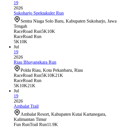
19
2026
Sukoharjo Spektakuler Run
Sentra Niaga Solo Baru, Kabupaten Sukoharjo, Jawa
Tengah
Race
Road Run
5K
10K
Race
Road Run
5K
10K
Jul
19
2026
Riau Bhayangkara Run
Polda Riau, Kota Pekanbaru, Riau
Race
Road Run
5K
10K
21K
Race
Road Run
5K
10K
21K
Jul
19
2026
Ambalat Trail
Ambalat Resort, Kabupaten Kutai Kartanegara,
Kalimantan Timur
Fun Run
Trail Run
11.9K