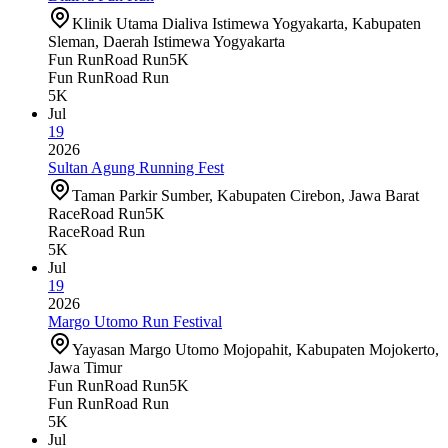
Klinik Utama Dialiva Istimewa Yogyakarta, Kabupaten
Sleman, Daerah Istimewa Yogyakarta
Fun Run
Road Run
5K
Fun Run
Road Run
5K
Jul
19
2026
Sultan Agung Running Fest
Taman Parkir Sumber, Kabupaten Cirebon, Jawa Barat
Race
Road Run
5K
Race
Road Run
5K
Jul
19
2026
Margo Utomo Run Festival
Yayasan Margo Utomo Mojopahit, Kabupaten Mojokerto,
Jawa Timur
Fun Run
Road Run
5K
Fun Run
Road Run
5K
Jul