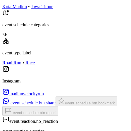
Kota Madiun
•
Jawa Timur
event.schedule.categories
5K
event.type.label
Road Run
•
Race
Instagram
madiunvelocityrun
event.schedule.btn.share
event.schedule.btn.bookmark
event.schedule.btn.report
event.reaction.no_reaction