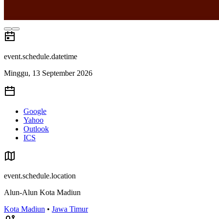
event.schedule.datetime
Minggu, 13 September 2026
Google
Yahoo
Outlook
ICS
event.schedule.location
Alun-Alun Kota Madiun
Kota Madiun
•
Jawa Timur