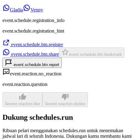
Gladia
Venny
event.schedule.registration_info
event.schedule.registration_hint
event.schedule.btn.register
event.schedule.btn.share
event.schedule.btn.bookmark
event.schedule.btn.report
event.reaction.no_reaction
event.reaction.question
0
event.reaction.like
0
event.reaction.dislike
Dukung schedules.run
Ribuan pelari menggunakan schedules.run untuk menemukan
jadwal lari di seluruh Indonesia. Dukungan kamu membantu kami