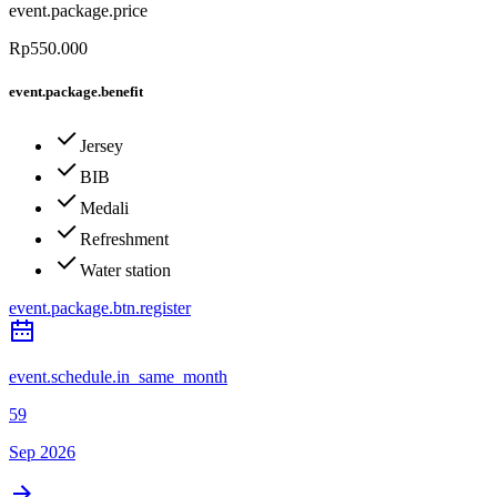
event.package.price
Rp550.000
event.package.benefit
Jersey
BIB
Medali
Refreshment
Water station
event.package.btn.register
event.schedule.in_same_month
59
Sep 2026