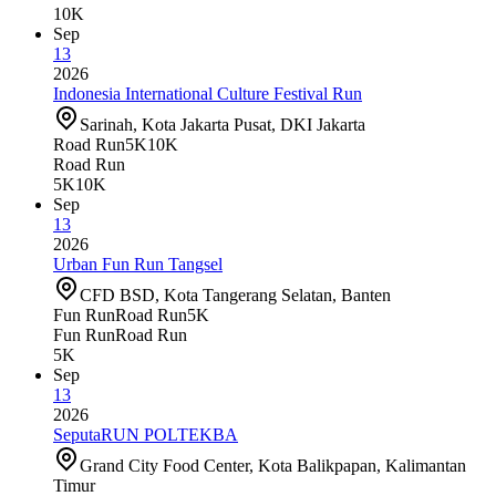
10K
Sep
13
2026
Indonesia International Culture Festival Run
Sarinah, Kota Jakarta Pusat, DKI Jakarta
Road Run
5K
10K
Road Run
5K
10K
Sep
13
2026
Urban Fun Run Tangsel
CFD BSD, Kota Tangerang Selatan, Banten
Fun Run
Road Run
5K
Fun Run
Road Run
5K
Sep
13
2026
SeputaRUN POLTEKBA
Grand City Food Center, Kota Balikpapan, Kalimantan
Timur