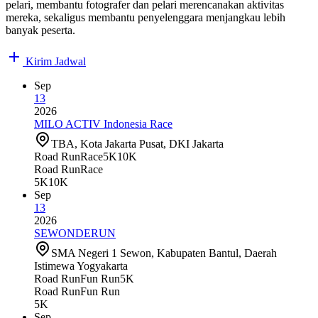
pelari, membantu fotografer dan pelari merencanakan aktivitas
mereka, sekaligus membantu penyelenggara menjangkau lebih
banyak peserta.
Kirim Jadwal
Sep
13
2026
MILO ACTIV Indonesia Race
TBA, Kota Jakarta Pusat, DKI Jakarta
Road Run
Race
5K
10K
Road Run
Race
5K
10K
Sep
13
2026
SEWONDERUN
SMA Negeri 1 Sewon, Kabupaten Bantul, Daerah
Istimewa Yogyakarta
Road Run
Fun Run
5K
Road Run
Fun Run
5K
Sep