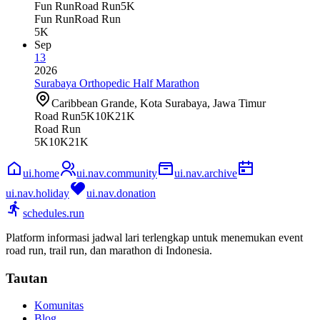
Fun Run
Road Run
5K
Fun Run
Road Run
5K
Sep
13
2026
Surabaya Orthopedic Half Marathon
Caribbean Grande, Kota Surabaya, Jawa Timur
Road Run
5K
10K
21K
Road Run
5K
10K
21K
ui.home
ui.nav.community
ui.nav.archive
ui.nav.holiday
ui.nav.donation
schedules.run
Platform informasi jadwal lari terlengkap untuk menemukan event
road run, trail run, dan marathon di Indonesia.
Tautan
Komunitas
Blog