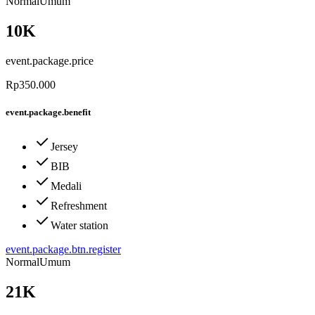
Normal
Umum
10K
event.package.price
Rp350.000
event.package.benefit
Jersey
BIB
Medali
Refreshment
Water station
event.package.btn.register
Normal
Umum
21K