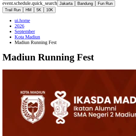
event.schedule.quick_search
Jakarta
Bandung
Fun Run
Trail Run
HM
5K
10K
ui.home
2026
September
Kota Madiun
Madiun Running Fest
Madiun Running Fest