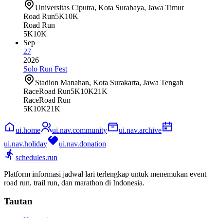
Universitas Ciputra, Kota Surabaya, Jawa Timur
Road Run
5K
10K
Road Run
5K
10K
Sep
27
2026
Solo Run Fest
Stadion Manahan, Kota Surakarta, Jawa Tengah
Race
Road Run
5K
10K
21K
Race
Road Run
5K
10K
21K
ui.home
ui.nav.community
ui.nav.archive
ui.nav.holiday
ui.nav.donation
schedules.run
Platform informasi jadwal lari terlengkap untuk menemukan event
road run, trail run, dan marathon di Indonesia.
Tautan