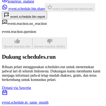
lestarirun_malang
event.schedule.btn.share
event.schedule.btn.bookmark
event.schedule.btn.report
event.reaction.no_reaction
event.reaction.question
0
event.reaction.like
0
event.reaction.dislike
Dukung schedules.run
Ribuan pelari menggunakan schedules.run untuk menemukan
jadwal lari di seluruh Indonesia. Dukungan kamu membantu kami
menjaga informasi jadwal tetap mudah diakses, gratis, dan terus
berkembang untuk komunitas pelari.
Donasi via Saweria
event.schedule.in_same_month