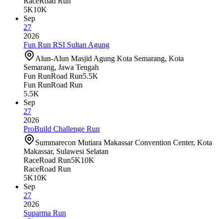
Race
Road Run
5K
10K
Sep
27
2026
Fun Run RSI Sultan Agung
Alun-Alun Masjid Agung Kota Semarang, Kota
Semarang, Jawa Tengah
Fun Run
Road Run
5.5K
Fun Run
Road Run
5.5K
Sep
27
2026
ProBuild Challenge Run
Summarecon Mutiara Makassar Convention Center, Kota
Makassar, Sulawesi Selatan
Race
Road Run
5K
10K
Race
Road Run
5K
10K
Sep
27
2026
Suparma Run