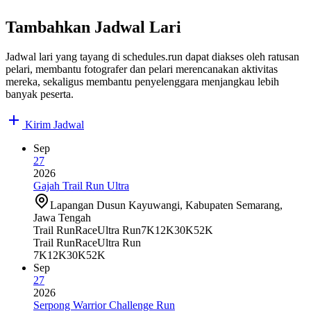
Tambahkan Jadwal Lari
Jadwal lari yang tayang di schedules.run dapat diakses oleh ratusan
pelari, membantu fotografer dan pelari merencanakan aktivitas
mereka, sekaligus membantu penyelenggara menjangkau lebih
banyak peserta.
Kirim Jadwal
Sep
27
2026
Gajah Trail Run Ultra
Lapangan Dusun Kayuwangi, Kabupaten Semarang,
Jawa Tengah
Trail Run
Race
Ultra Run
7K
12K
30K
52K
Trail Run
Race
Ultra Run
7K
12K
30K
52K
Sep
27
2026
Serpong Warrior Challenge Run