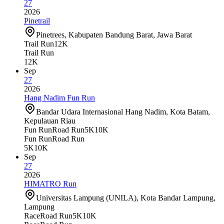
27
2026
Pinetrail
Pinetrees, Kabupaten Bandung Barat, Jawa Barat
Trail Run
12K
Trail Run
12K
Sep
27
2026
Hang Nadim Fun Run
Bandar Udara Internasional Hang Nadim, Kota Batam,
Kepulauan Riau
Fun Run
Road Run
5K
10K
Fun Run
Road Run
5K
10K
Sep
27
2026
HIMATRO Run
Universitas Lampung (UNILA), Kota Bandar Lampung,
Lampung
Race
Road Run
5K
10K