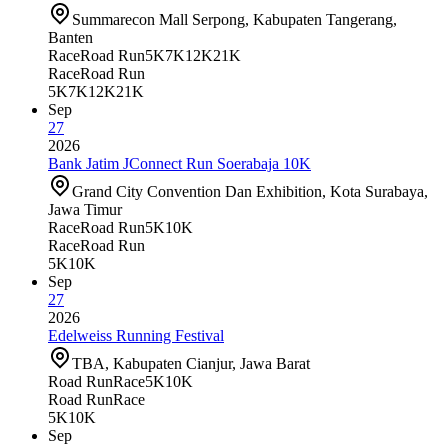
Summarecon Mall Serpong, Kabupaten Tangerang,
Banten
Race
Road Run
5K
7K
12K
21K
Race
Road Run
5K
7K
12K
21K
Sep
27
2026
Bank Jatim JConnect Run Soerabaja 10K
Grand City Convention Dan Exhibition, Kota Surabaya,
Jawa Timur
Race
Road Run
5K
10K
Race
Road Run
5K
10K
Sep
27
2026
Edelweiss Running Festival
TBA, Kabupaten Cianjur, Jawa Barat
Road Run
Race
5K
10K
Road Run
Race
5K
10K
Sep