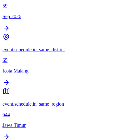
59
Sep 2026
event.schedule.in_same_district
65
Kota Malang
event.schedule.in_same_region
644
Jawa Timur