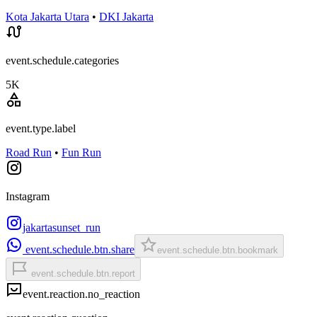
Kota Jakarta Utara
•
DKI Jakarta
event.schedule.categories
5K
event.type.label
Road Run
•
Fun Run
Instagram
jakartasunset_run
event.schedule.btn.share
event.schedule.btn.bookmark
event.schedule.btn.report
event.reaction.no_reaction