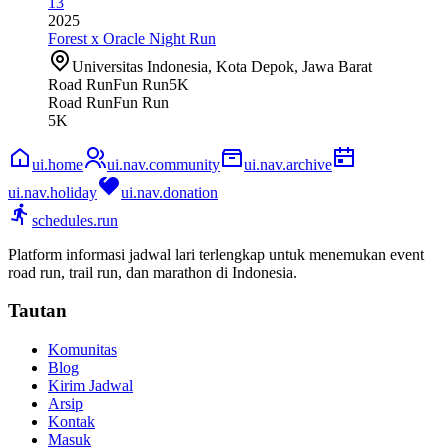
13
2025
Forest x Oracle Night Run
Universitas Indonesia, Kota Depok, Jawa Barat
Road Run
Fun Run
5K
Road Run
Fun Run
5K
ui.home
ui.nav.community
ui.nav.archive
ui.nav.holiday
ui.nav.donation
schedules.run
Platform informasi jadwal lari terlengkap untuk menemukan event
road run, trail run, dan marathon di Indonesia.
Tautan
Komunitas
Blog
Kirim Jadwal
Arsip
Kontak
Masuk