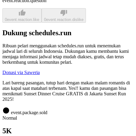
event.reaction.question
0
event.reaction.like
0
event.reaction.dislike
Dukung schedules.run
Ribuan pelari menggunakan schedules.run untuk menemukan
jadwal lari di seluruh Indonesia. Dukungan kamu membantu kami
menjaga informasi jadwal tetap mudah diakses, gratis, dan terus
berkembang untuk komunitas pelari.
Donasi via Saweria
Lari bareng pasangan, tutup hari dengan makan malam romantis di
atas kapal saat matahari terbenam. Yes!! kamu dan pasangan bisa
menikmati Sunset Dinner Cruise GRATIS di Jakarta Sunset Run
2025!
event.package.sold
Normal
5K