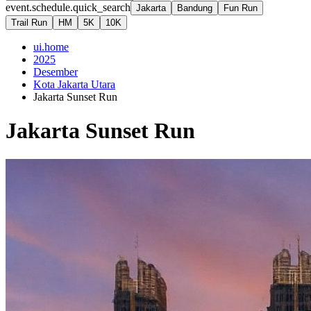
event.schedule.quick_search
Jakarta
Bandung
Fun Run
Trail Run
HM
5K
10K
ui.home
2025
Desember
Kota Jakarta Utara
Jakarta Sunset Run
Jakarta Sunset Run