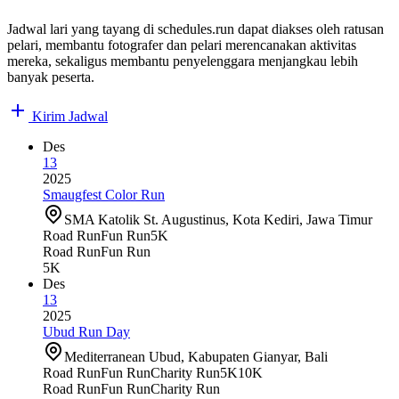
Jadwal lari yang tayang di schedules.run dapat diakses oleh ratusan
pelari, membantu fotografer dan pelari merencanakan aktivitas
mereka, sekaligus membantu penyelenggara menjangkau lebih
banyak peserta.
Kirim Jadwal
Des
13
2025
Smaugfest Color Run
SMA Katolik St. Augustinus, Kota Kediri, Jawa Timur
Road Run
Fun Run
5K
Road Run
Fun Run
5K
Des
13
2025
Ubud Run Day
Mediterranean Ubud, Kabupaten Gianyar, Bali
Road Run
Fun Run
Charity Run
5K
10K
Road Run
Fun Run
Charity Run