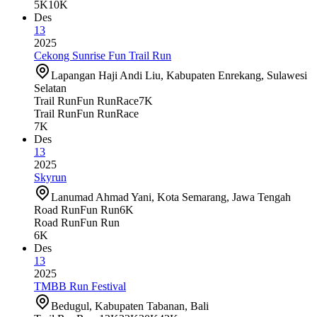
5K
10K
Des
13
2025
Cekong Sunrise Fun Trail Run
Lapangan Haji Andi Liu, Kabupaten Enrekang, Sulawesi
Selatan
Trail Run
Fun Run
Race
7K
Trail Run
Fun Run
Race
7K
Des
13
2025
Skyrun
Lanumad Ahmad Yani, Kota Semarang, Jawa Tengah
Road Run
Fun Run
6K
Road Run
Fun Run
6K
Des
13
2025
TMBB Run Festival
Bedugul, Kabupaten Tabanan, Bali