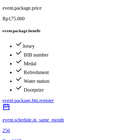
event.package.price
Rp175.000
event.package.benefit
Jersey
BIB number
Medal
Refreshment
Water station
Doorprize
event.package.btn.register
event.schedule.in_same_month
256