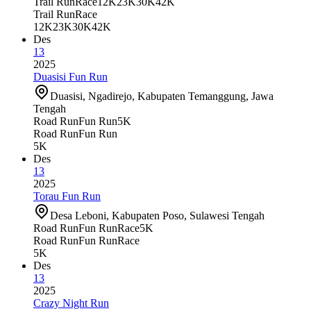
Trail Run
Race
12K
23K
30K
42K
Trail Run
Race
12K
23K
30K
42K
Des
13
2025
Duasisi Fun Run
Duasisi, Ngadirejo, Kabupaten Temanggung, Jawa
Tengah
Road Run
Fun Run
5K
Road Run
Fun Run
5K
Des
13
2025
Torau Fun Run
Desa Leboni, Kabupaten Poso, Sulawesi Tengah
Road Run
Fun Run
Race
5K
Road Run
Fun Run
Race
5K
Des
13
2025
Crazy Night Run