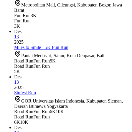
Metropolitan Mall, Cileungsi, Kabupaten Bogor, Jawa
Barat
Fun Run
3K
Fun Run
3K
Des
13
2025
Miles to Smile - 5K Fun Run
Pantai Mertasari, Sanur, Kota Denpasar, Bali
Road Run
Fun Run
5K
Road Run
Fun Run
5K
Des
13
2025
Stufest Run
GOR Universitas Islam Indonesia, Kabupaten Sleman,
Daerah Istimewa Yogyakarta
Road Run
Fun Run
6K
10K
Road Run
Fun Run
6K
10K
Des