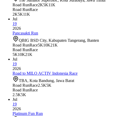
The Samator Superbloc, Kota Surabaya, Jawa Timur
Road Run
Race
2K
5K
11K
Road Run
Race
2K
5K
11K
Jul
19
2026
Pancasakti Run
QBIG BSD City, Kabupaten Tangerang, Banten
Road Run
Race
5K
10K
21K
Road Run
Race
5K
10K
21K
Jul
19
2026
Road to MILO ACTIV Indonesia Race
TBA, Kota Bandung, Jawa Barat
Road Run
Race
2.5K
5K
Road Run
Race
2.5K
5K
Jul
19
2026
Platinum Fun Run