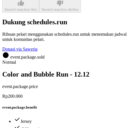
0
event.reaction.like
0
event.reaction.dislike
Dukung schedules.run
Ribuan pelari menggunakan schedules.run untuk menemukan jadwal la
untuk komunitas pelari.
Donasi via Saweria
event.package.sold
Normal
Color and Bubble Run - 12.12
event.package.price
Rp200.000
event.package.benefit
Jersey