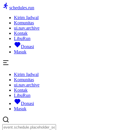
schedules.run
Kirim Jadwal
Komunitas
ui.nav.archive
Kontak
LibuRun
Donasi
Masuk
Kirim Jadwal
Komunitas
ui.nav.archive
Kontak
LibuRun
Donasi
Masuk