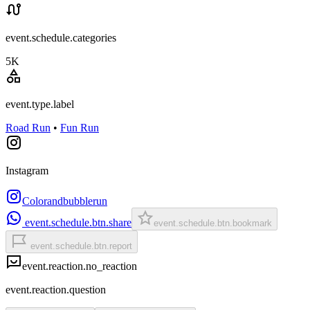
event.schedule.categories
5K
event.type.label
Road Run
•
Fun Run
Instagram
Colorandbubblerun
event.schedule.btn.share
event.schedule.btn.bookmark
event.schedule.btn.report
event.reaction.no_reaction
event.reaction.question