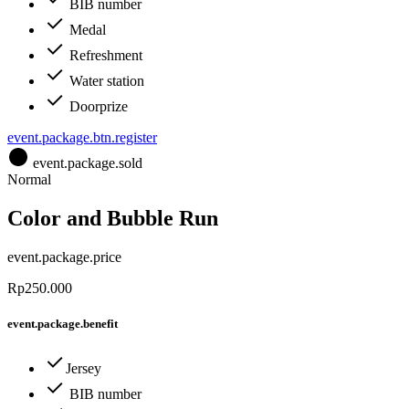
BIB number
Medal
Refreshment
Water station
Doorprize
event.package.btn.register
event.package.sold
Normal
Color and Bubble Run
event.package.price
Rp250.000
event.package.benefit
Jersey
BIB number