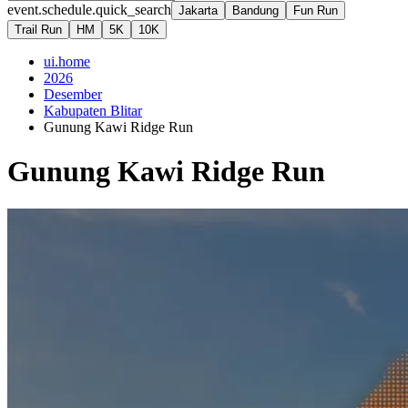
event.schedule.quick_search
Jakarta
Bandung
Fun Run
Trail Run
HM
5K
10K
ui.home
2026
Desember
Kabupaten Blitar
Gunung Kawi Ridge Run
Gunung Kawi Ridge Run