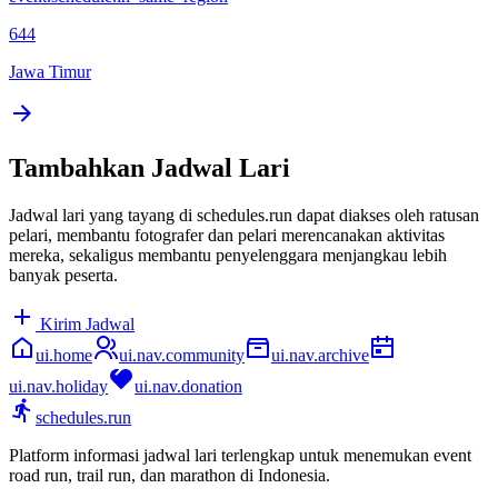
644
Jawa Timur
Tambahkan Jadwal Lari
Jadwal lari yang tayang di schedules.run dapat diakses oleh ratusan
pelari, membantu fotografer dan pelari merencanakan aktivitas
mereka, sekaligus membantu penyelenggara menjangkau lebih
banyak peserta.
Kirim Jadwal
ui.home
ui.nav.community
ui.nav.archive
ui.nav.holiday
ui.nav.donation
schedules.run
Platform informasi jadwal lari terlengkap untuk menemukan event
road run, trail run, dan marathon di Indonesia.