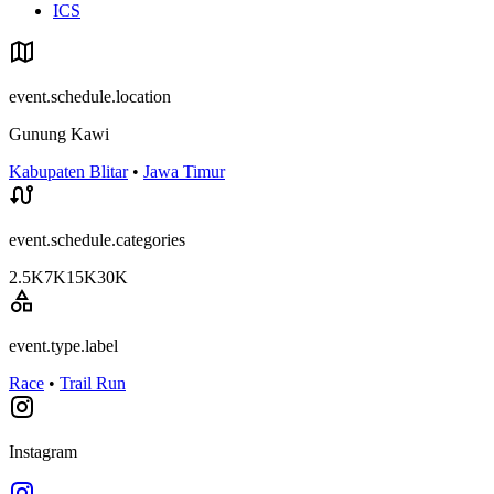
ICS
event.schedule.location
Gunung Kawi
Kabupaten Blitar
•
Jawa Timur
event.schedule.categories
2.5K
7K
15K
30K
event.type.label
Race
•
Trail Run
Instagram