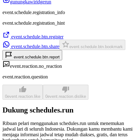
gunungkawiridgerun
event.schedule.registration_info
event.schedule.registration_hint
event.schedule.btn.register
event.schedule.btn.share
event.schedule.btn.bookmark
event.schedule.btn.report
event.reaction.no_reaction
event.reaction.question
0
event.reaction.like
0
event.reaction.dislike
Dukung schedules.run
Ribuan pelari menggunakan schedules.run untuk menemukan
jadwal lari di seluruh Indonesia. Dukungan kamu membantu kami
menjaga informasi jadwal tetap mudah diakses, gratis, dan terus