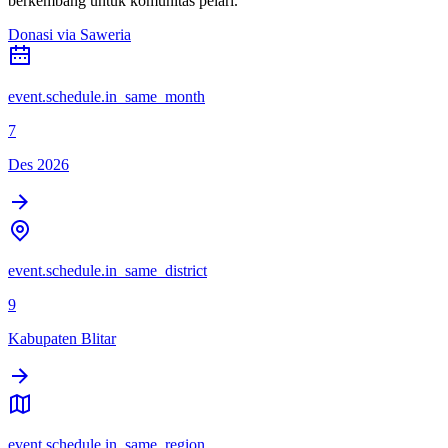
berkembang untuk komunitas pelari.
Donasi via Saweria
event.schedule.in_same_month
7
Des 2026
event.schedule.in_same_district
9
Kabupaten Blitar
event.schedule.in_same_region