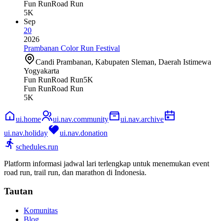
Fun Run
Road Run
5K
Sep
20
2026
Prambanan Color Run Festival
Candi Prambanan, Kabupaten Sleman, Daerah Istimewa
Yogyakarta
Fun Run
Road Run
5K
Fun Run
Road Run
5K
ui.home
ui.nav.community
ui.nav.archive
ui.nav.holiday
ui.nav.donation
schedules.run
Platform informasi jadwal lari terlengkap untuk menemukan event
road run, trail run, dan marathon di Indonesia.
Tautan
Komunitas
Blog