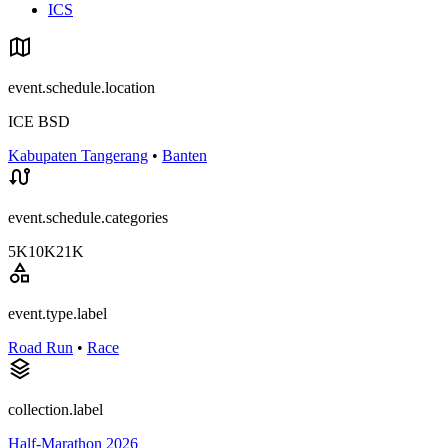
ICS
event.schedule.location
ICE BSD
Kabupaten Tangerang
•
Banten
event.schedule.categories
5K
10K
21K
event.type.label
Road Run
•
Race
collection.label
Half-Marathon 2026