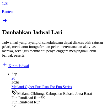
128
Banten
Tambahkan Jadwal Lari
Jadwal lari yang tayang di schedules.run dapat diakses oleh ratusan
pelari, membantu fotografer dan pelari merencanakan aktivitas
mereka, sekaligus membantu penyelenggara menjangkau lebih
banyak peserta.
Kirim Jadwal
Sep
20
2026
Metland Cyber Puri Run For Fun Series
Metland Cibitung, Kabupaten Bekasi, Jawa Barat
Fun Run
Road Run
5K
Fun Run
Road Run
5K