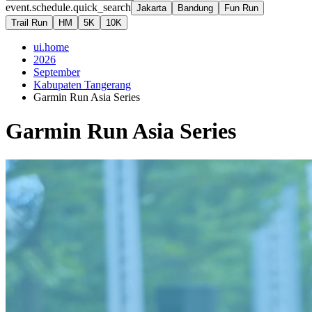
event.schedule.quick_search
Jakarta
Bandung
Fun Run
Trail Run
HM
5K
10K
ui.home
2026
September
Kabupaten Tangerang
Garmin Run Asia Series
Garmin Run Asia Series