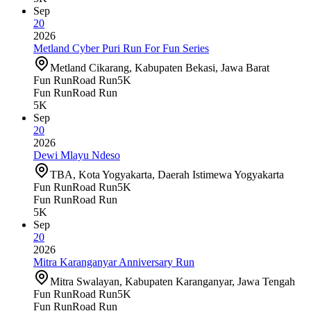
Sep
20
2026
Metland Cyber Puri Run For Fun Series
Metland Cikarang, Kabupaten Bekasi, Jawa Barat
Fun Run
Road Run
5K
Fun Run
Road Run
5K
Sep
20
2026
Dewi Mlayu Ndeso
TBA, Kota Yogyakarta, Daerah Istimewa Yogyakarta
Fun Run
Road Run
5K
Fun Run
Road Run
5K
Sep
20
2026
Mitra Karanganyar Anniversary Run
Mitra Swalayan, Kabupaten Karanganyar, Jawa Tengah
Fun Run
Road Run
5K
Fun Run
Road Run