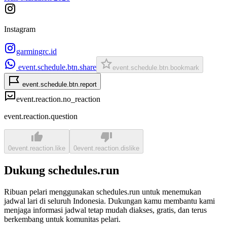
Instagram
garmingrc.id
event.schedule.btn.share
event.schedule.btn.bookmark
event.schedule.btn.report
event.reaction.no_reaction
event.reaction.question
0
event.reaction.like
0
event.reaction.dislike
Dukung schedules.run
Ribuan pelari menggunakan schedules.run untuk menemukan
jadwal lari di seluruh Indonesia. Dukungan kamu membantu kami
menjaga informasi jadwal tetap mudah diakses, gratis, dan terus
berkembang untuk komunitas pelari.