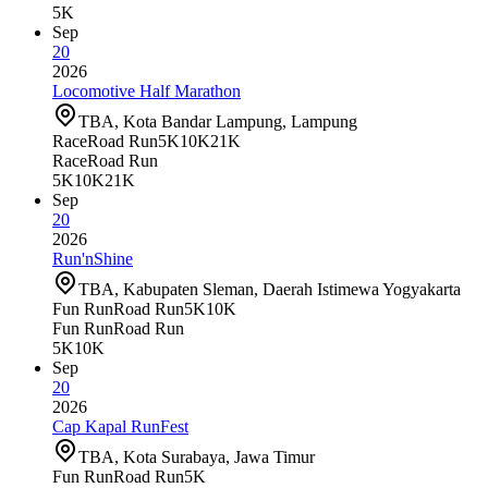
5K
Sep
20
2026
Locomotive Half Marathon
TBA, Kota Bandar Lampung, Lampung
Race
Road Run
5K
10K
21K
Race
Road Run
5K
10K
21K
Sep
20
2026
Run'nShine
TBA, Kabupaten Sleman, Daerah Istimewa Yogyakarta
Fun Run
Road Run
5K
10K
Fun Run
Road Run
5K
10K
Sep
20
2026
Cap Kapal RunFest
TBA, Kota Surabaya, Jawa Timur
Fun Run
Road Run
5K