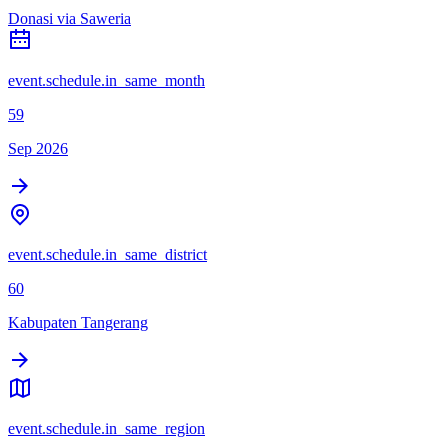
Donasi via Saweria
event.schedule.in_same_month
59
Sep 2026
event.schedule.in_same_district
60
Kabupaten Tangerang
event.schedule.in_same_region