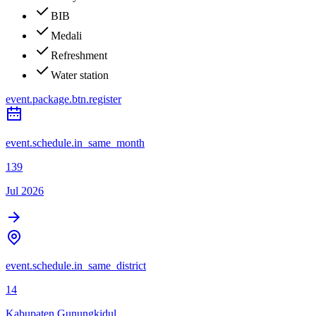
BIB
Medali
Refreshment
Water station
event.package.btn.register
event.schedule.in_same_month
139
Jul 2026
event.schedule.in_same_district
14
Kabupaten Gunungkidul