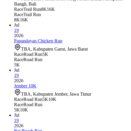
Bangli, Bali
Race
Trail Run
8K
16K
Race
Trail Run
8K
16K
Jul
19
2026
Papandayan Chicken Run
TBA, Kabupaten Garut, Jawa Barat
Race
Road Run
5K
Race
Road Run
5K
Jul
19
2026
Jember 10K
TBA, Kabupaten Jember, Jawa Timur
Race
Road Run
5K
10K
Race
Road Run
5K
10K
Jul
19
2026
Rei Beach Run