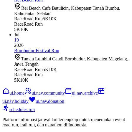
Rei Beach Cafe Batulicin, Kabupaten Tanah Bumbu,
Kalimantan Selatan
Race
Road Run
5K
10K
Race
Road Run
5K
10K
Jul
19
2026
Borobudur Festival Run
Taman Lumbini Candi Borobudur, Kabupaten Magelang,
Jawa Tengah
Race
Road Run
5K
10K
Race
Road Run
5K
10K
ui.home
ui.nav.community
ui.nav.archive
ui.nav.holiday
ui.nav.donation
schedules.run
Platform informasi jadwal lari terlengkap untuk menemukan event
road run, trail run, dan marathon di Indonesia.