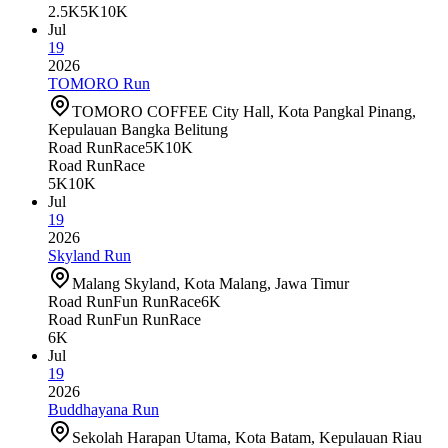
2.5K
5K
10K
Jul
19
2026
TOMORO Run
TOMORO COFFEE City Hall, Kota Pangkal Pinang,
Kepulauan Bangka Belitung
Road Run
Race
5K
10K
Road Run
Race
5K
10K
Jul
19
2026
Skyland Run
Malang Skyland, Kota Malang, Jawa Timur
Road Run
Fun Run
Race
6K
Road Run
Fun Run
Race
6K
Jul
19
2026
Buddhayana Run
Sekolah Harapan Utama, Kota Batam, Kepulauan Riau