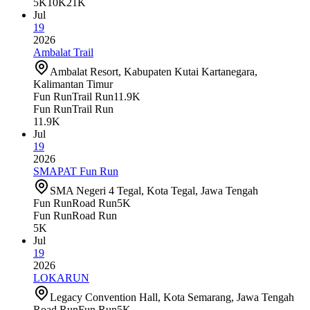
5K
10K
21K
Jul
19
2026
Ambalat Trail
Ambalat Resort, Kabupaten Kutai Kartanegara,
Kalimantan Timur
Fun Run
Trail Run
11.9K
Fun Run
Trail Run
11.9K
Jul
19
2026
SMAPAT Fun Run
SMA Negeri 4 Tegal, Kota Tegal, Jawa Tengah
Fun Run
Road Run
5K
Fun Run
Road Run
5K
Jul
19
2026
LOKARUN
Legacy Convention Hall, Kota Semarang, Jawa Tengah
Road Run
Fun Run
5K