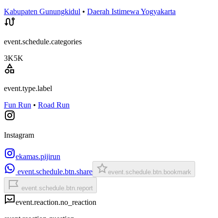
Kabupaten Gunungkidul
•
Daerah Istimewa Yogyakarta
event.schedule.categories
3K
5K
event.type.label
Fun Run
•
Road Run
Instagram
ekamas.pijirun
event.schedule.btn.share
event.schedule.btn.bookmark
event.schedule.btn.report
event.reaction.no_reaction