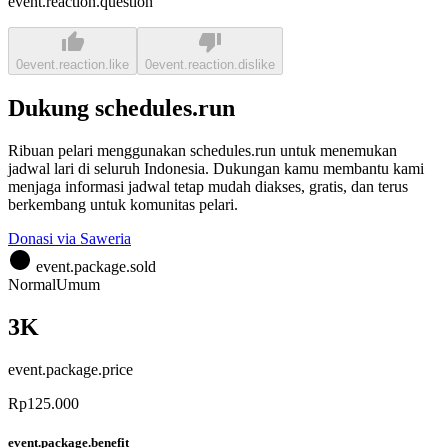
event.reaction.question
0
event.reaction.like
0
event.reaction.dislike
Dukung schedules.run
Ribuan pelari menggunakan schedules.run untuk menemukan
jadwal lari di seluruh Indonesia. Dukungan kamu membantu kami
menjaga informasi jadwal tetap mudah diakses, gratis, dan terus
berkembang untuk komunitas pelari.
Donasi via Saweria
event.package.sold
Normal
Umum
3K
event.package.price
Rp125.000
event.package.benefit