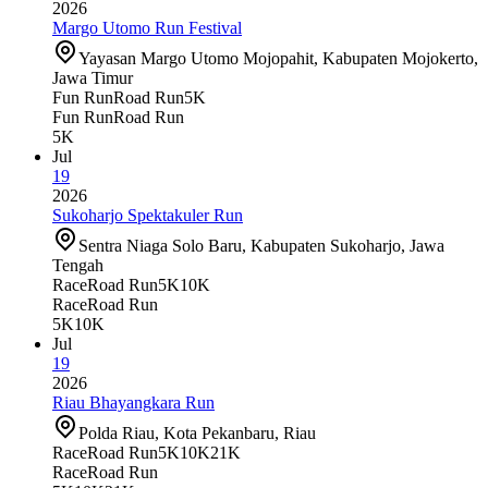
2026
Margo Utomo Run Festival
Yayasan Margo Utomo Mojopahit, Kabupaten Mojokerto,
Jawa Timur
Fun Run
Road Run
5K
Fun Run
Road Run
5K
Jul
19
2026
Sukoharjo Spektakuler Run
Sentra Niaga Solo Baru, Kabupaten Sukoharjo, Jawa
Tengah
Race
Road Run
5K
10K
Race
Road Run
5K
10K
Jul
19
2026
Riau Bhayangkara Run
Polda Riau, Kota Pekanbaru, Riau
Race
Road Run
5K
10K
21K
Race
Road Run