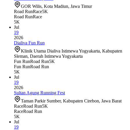
GOR Wilis, Kota Madiun, Jawa Timur
Road Run
Race
5K
Road Run
Race
5K
Jul
19
2026
Dialiva Fun Run
Klinik Utama Dialiva Istimewa Yogyakarta, Kabupaten
Sleman, Daerah Istimewa Yogyakarta
Fun Run
Road Run
5K
Fun Run
Road Run
5K
Jul
19
2026
Sultan Agung Running Fest
Taman Parkir Sumber, Kabupaten Cirebon, Jawa Barat
Race
Road Run
5K
Race
Road Run
5K
Jul
19