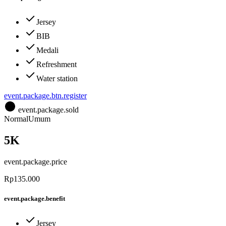
Jersey
BIB
Medali
Refreshment
Water station
event.package.btn.register
event.package.sold
Normal
Umum
5K
event.package.price
Rp135.000
event.package.benefit
Jersey