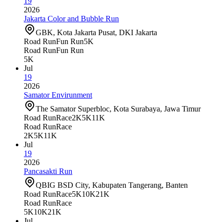
19
2026
Jakarta Color and Bubble Run
GBK, Kota Jakarta Pusat, DKI Jakarta
Road Run
Fun Run
5K
Road Run
Fun Run
5K
Jul
19
2026
Samator Envirunment
The Samator Superbloc, Kota Surabaya, Jawa Timur
Road Run
Race
2K
5K
11K
Road Run
Race
2K
5K
11K
Jul
19
2026
Pancasakti Run
QBIG BSD City, Kabupaten Tangerang, Banten
Road Run
Race
5K
10K
21K
Road Run
Race
5K
10K
21K
Jul