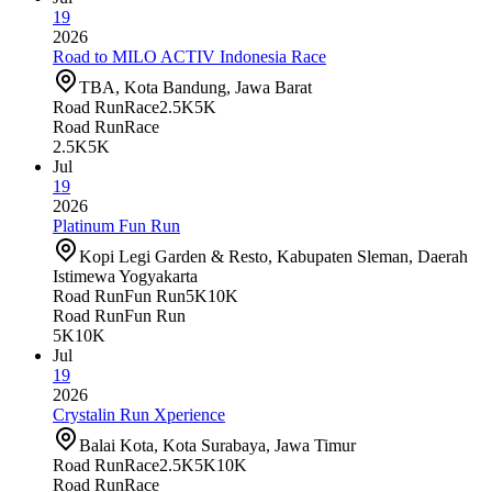
19
2026
Road to MILO ACTIV Indonesia Race
TBA, Kota Bandung, Jawa Barat
Road Run
Race
2.5K
5K
Road Run
Race
2.5K
5K
Jul
19
2026
Platinum Fun Run
Kopi Legi Garden & Resto, Kabupaten Sleman, Daerah
Istimewa Yogyakarta
Road Run
Fun Run
5K
10K
Road Run
Fun Run
5K
10K
Jul
19
2026
Crystalin Run Xperience
Balai Kota, Kota Surabaya, Jawa Timur
Road Run
Race
2.5K
5K
10K
Road Run
Race