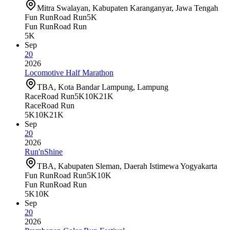
Mitra Swalayan, Kabupaten Karanganyar, Jawa Tengah
Fun Run
Road Run
5K
Fun Run
Road Run
5K
Sep
20
2026
Locomotive Half Marathon
TBA, Kota Bandar Lampung, Lampung
Race
Road Run
5K
10K
21K
Race
Road Run
5K
10K
21K
Sep
20
2026
Run'nShine
TBA, Kabupaten Sleman, Daerah Istimewa Yogyakarta
Fun Run
Road Run
5K
10K
Fun Run
Road Run
5K
10K
Sep
20
2026