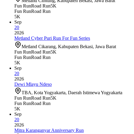
Metland Cibitung, Kabupaten Bekasi, Jawa Barat
Fun Run
Road Run
5K
Fun Run
Road Run
5K
Sep
20
2026
Metland Cyber Puri Run For Fun Series
Metland Cikarang, Kabupaten Bekasi, Jawa Barat
Fun Run
Road Run
5K
Fun Run
Road Run
5K
Sep
20
2026
Dewi Mlayu Ndeso
TBA, Kota Yogyakarta, Daerah Istimewa Yogyakarta
Fun Run
Road Run
5K
Fun Run
Road Run
5K
Sep
20
2026
Mitra Karanganyar Anniversary Run