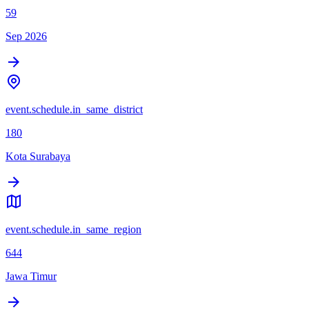
59
Sep 2026
event.schedule.in_same_district
180
Kota Surabaya
event.schedule.in_same_region
644
Jawa Timur