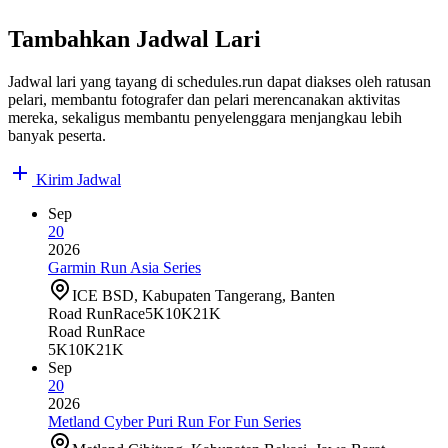
Tambahkan Jadwal Lari
Jadwal lari yang tayang di schedules.run dapat diakses oleh ratusan
pelari, membantu fotografer dan pelari merencanakan aktivitas
mereka, sekaligus membantu penyelenggara menjangkau lebih
banyak peserta.
Kirim Jadwal
Sep
20
2026
Garmin Run Asia Series
ICE BSD, Kabupaten Tangerang, Banten
Road Run
Race
5K
10K
21K
Road Run
Race
5K
10K
21K
Sep
20
2026
Metland Cyber Puri Run For Fun Series