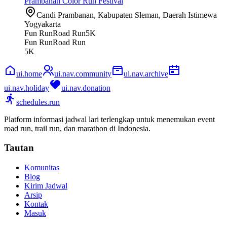
Prambanan Color Run Festival
Candi Prambanan, Kabupaten Sleman, Daerah Istimewa
Yogyakarta
Fun Run
Road Run
5K
Fun Run
Road Run
5K
ui.home
ui.nav.community
ui.nav.archive
ui.nav.holiday
ui.nav.donation
schedules.run
Platform informasi jadwal lari terlengkap untuk menemukan event
road run, trail run, dan marathon di Indonesia.
Tautan
Komunitas
Blog
Kirim Jadwal
Arsip
Kontak
Masuk