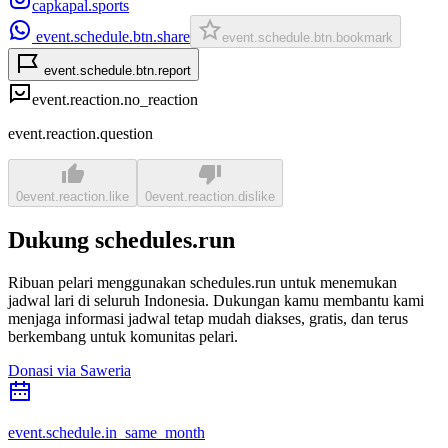
capkapal.sports
event.schedule.btn.share
event.schedule.btn.bookmark
event.schedule.btn.report
event.reaction.no_reaction
event.reaction.question
0
event.reaction.like
0
event.reaction.dislike
Dukung schedules.run
Ribuan pelari menggunakan schedules.run untuk menemukan
jadwal lari di seluruh Indonesia. Dukungan kamu membantu kami
menjaga informasi jadwal tetap mudah diakses, gratis, dan terus
berkembang untuk komunitas pelari.
Donasi via Saweria
event.schedule.in_same_month