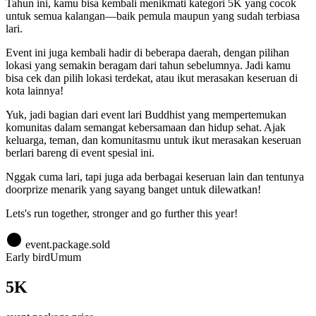
Tahun ini, kamu bisa kembali menikmati kategori 5K yang cocok
untuk semua kalangan—baik pemula maupun yang sudah terbiasa
lari.
Event ini juga kembali hadir di beberapa daerah, dengan pilihan
lokasi yang semakin beragam dari tahun sebelumnya. Jadi kamu
bisa cek dan pilih lokasi terdekat, atau ikut merasakan keseruan di
kota lainnya!
Yuk, jadi bagian dari event lari Buddhist yang mempertemukan
komunitas dalam semangat kebersamaan dan hidup sehat. Ajak
keluarga, teman, dan komunitasmu untuk ikut merasakan keseruan
berlari bareng di event spesial ini.
Nggak cuma lari, tapi juga ada berbagai keseruan lain dan tentunya
doorprize menarik yang sayang banget untuk dilewatkan!
Lets's run together, stronger and go further this year!
event.package.sold
Early bird
Umum
5K