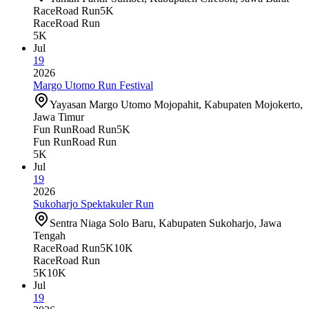
Race
Road Run
5K
Race
Road Run
5K
Jul
19
2026
Margo Utomo Run Festival
Yayasan Margo Utomo Mojopahit, Kabupaten Mojokerto,
Jawa Timur
Fun Run
Road Run
5K
Fun Run
Road Run
5K
Jul
19
2026
Sukoharjo Spektakuler Run
Sentra Niaga Solo Baru, Kabupaten Sukoharjo, Jawa
Tengah
Race
Road Run
5K
10K
Race
Road Run
5K
10K
Jul
19