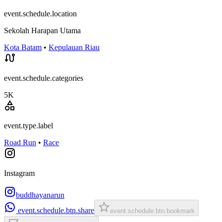
event.schedule.location
Sekolah Harapan Utama
Kota Batam
•
Kepulauan Riau
event.schedule.categories
5K
event.type.label
Road Run
•
Race
Instagram
buddhayanarun
event.schedule.btn.share
event.schedule.btn.bookmark