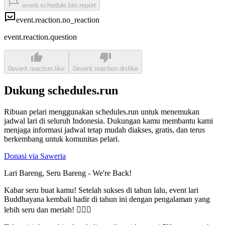
event.schedule.btn.report
event.reaction.no_reaction
event.reaction.question
0
event.reaction.like
0
event.reaction.dislike
Dukung schedules.run
Ribuan pelari menggunakan schedules.run untuk menemukan
jadwal lari di seluruh Indonesia. Dukungan kamu membantu kami
menjaga informasi jadwal tetap mudah diakses, gratis, dan terus
berkembang untuk komunitas pelari.
Donasi via Saweria
Lari Bareng, Seru Bareng - We're Back!
Kabar seru buat kamu! Setelah sukses di tahun lalu, event lari
Buddhayana kembali hadir di tahun ini dengan pengalaman yang
lebih seru dan meriah! 🏃‍♂️✨