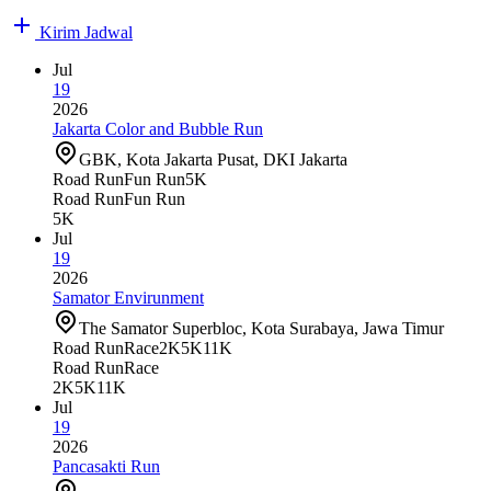
Kirim Jadwal
Jul
19
2026
Jakarta Color and Bubble Run
GBK, Kota Jakarta Pusat, DKI Jakarta
Road Run
Fun Run
5K
Road Run
Fun Run
5K
Jul
19
2026
Samator Envirunment
The Samator Superbloc, Kota Surabaya, Jawa Timur
Road Run
Race
2K
5K
11K
Road Run
Race
2K
5K
11K
Jul
19
2026
Pancasakti Run