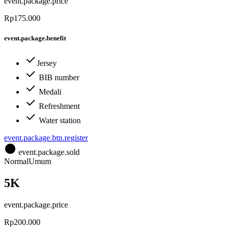
event.package.price
Rp175.000
event.package.benefit
Jersey
BIB number
Medali
Refreshment
Water station
event.package.btn.register
event.package.sold
Normal
Umum
5K
event.package.price
Rp200.000