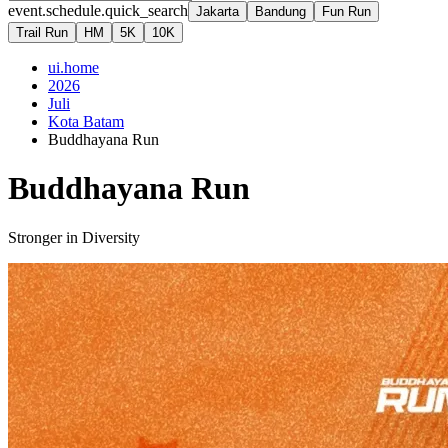
event.schedule.quick_search
Jakarta
Bandung
Fun Run
Trail Run
HM
5K
10K
ui.home
2026
Juli
Kota Batam
Buddhayana Run
Buddhayana Run
Stronger in Diversity