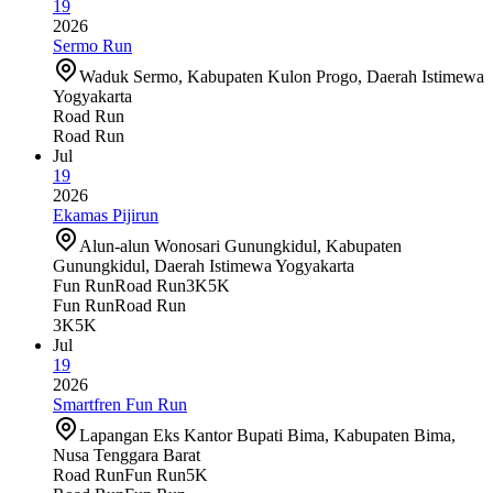
19
2026
Sermo Run
Waduk Sermo, Kabupaten Kulon Progo, Daerah Istimewa
Yogyakarta
Road Run
Road Run
Jul
19
2026
Ekamas Pijirun
Alun-alun Wonosari Gunungkidul, Kabupaten
Gunungkidul, Daerah Istimewa Yogyakarta
Fun Run
Road Run
3K
5K
Fun Run
Road Run
3K
5K
Jul
19
2026
Smartfren Fun Run
Lapangan Eks Kantor Bupati Bima, Kabupaten Bima,
Nusa Tenggara Barat
Road Run
Fun Run
5K