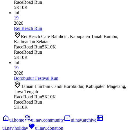
Race
Road Run
5K
10K
Jul
19
2026
Rei Beach Run
Rei Beach Cafe Batulicin, Kabupaten Tanah Bumbu,
Kalimantan Selatan
Race
Road Run
5K
10K
Race
Road Run
5K
10K
Jul
19
2026
Borobudur Festival Run
Taman Lumbini Candi Borobudur, Kabupaten Magelang,
Jawa Tengah
Race
Road Run
5K
10K
Race
Road Run
5K
10K
ui.home
ui.nav.community
ui.nav.archive
ui.nav.holiday
ui.nav.donation