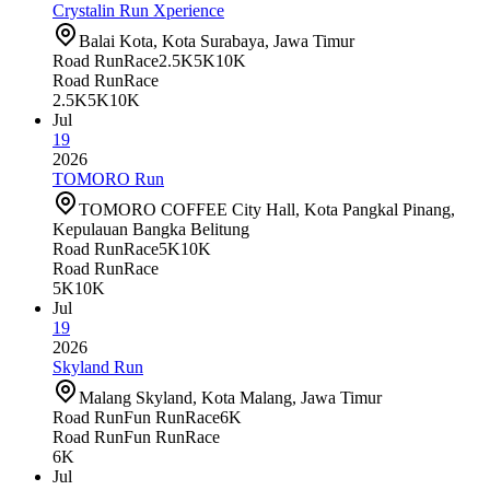
Crystalin Run Xperience
Balai Kota, Kota Surabaya, Jawa Timur
Road Run
Race
2.5K
5K
10K
Road Run
Race
2.5K
5K
10K
Jul
19
2026
TOMORO Run
TOMORO COFFEE City Hall, Kota Pangkal Pinang,
Kepulauan Bangka Belitung
Road Run
Race
5K
10K
Road Run
Race
5K
10K
Jul
19
2026
Skyland Run
Malang Skyland, Kota Malang, Jawa Timur
Road Run
Fun Run
Race
6K
Road Run
Fun Run
Race
6K
Jul