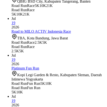
QBIG BSD City, Kabupaten Tangerang, Banten
Road Run
Race
5K
10K
21K
Road Run
Race
5K
10K
21K
Jul
19
2026
Road to MILO ACTIV Indonesia Race
TBA, Kota Bandung, Jawa Barat
Road Run
Race
2.5K
5K
Road Run
Race
2.5K
5K
Jul
19
2026
Platinum Fun Run
Kopi Legi Garden & Resto, Kabupaten Sleman, Daerah
Istimewa Yogyakarta
Road Run
Fun Run
5K
10K
Road Run
Fun Run
5K
10K
Jul
19
2026