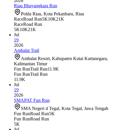
2026
Riau Bhayangkara Run
Polda Riau, Kota Pekanbaru, Riau
Race
Road Run
5K
10K
21K
Race
Road Run
5K
10K
21K
Jul
19
2026
Ambalat Trail
Ambalat Resort, Kabupaten Kutai Kartanegara,
Kalimantan Timur
Fun Run
Trail Run
11.9K
Fun Run
Trail Run
11.9K
Jul
19
2026
SMAPAT Fun Run
SMA Negeri 4 Tegal, Kota Tegal, Jawa Tengah
Fun Run
Road Run
5K
Fun Run
Road Run
5K
Jul