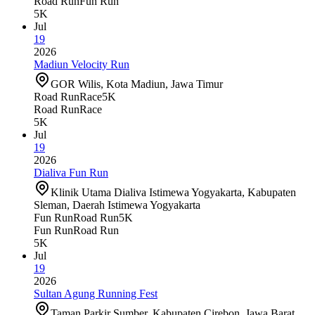
Road Run
Fun Run
5K
Jul
19
2026
Madiun Velocity Run
GOR Wilis, Kota Madiun, Jawa Timur
Road Run
Race
5K
Road Run
Race
5K
Jul
19
2026
Dialiva Fun Run
Klinik Utama Dialiva Istimewa Yogyakarta, Kabupaten
Sleman, Daerah Istimewa Yogyakarta
Fun Run
Road Run
5K
Fun Run
Road Run
5K
Jul
19
2026
Sultan Agung Running Fest
Taman Parkir Sumber, Kabupaten Cirebon, Jawa Barat