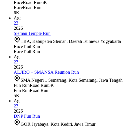
Race
Road Run
6K
Race
Road Run
6K
Agt
23
2026
Sleman Temple Run
TBA, Kabupaten Sleman, Daerah Istimewa Yogyakarta
Race
Trail Run
Race
Trail Run
Agt
23
2026
ALJIRO – SMANSA Reunion Run
SMA Negeri 1 Semarang, Kota Semarang, Jawa Tengah
Fun Run
Road Run
5K
Fun Run
Road Run
5K
Agt
23
2026
DNP Fun Run
GOR Jayabaya, Kota Kediri, Jawa Timur