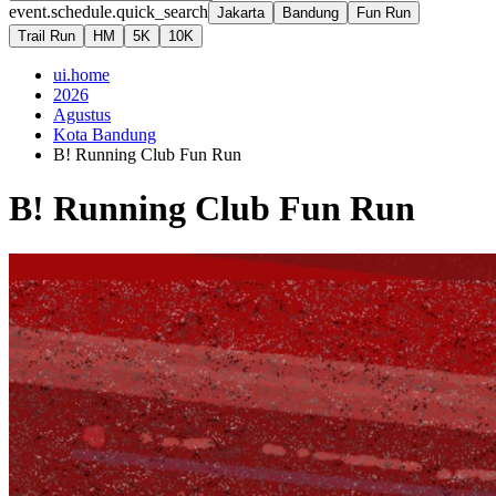
event.schedule.quick_search
Jakarta
Bandung
Fun Run
Trail Run
HM
5K
10K
ui.home
2026
Agustus
Kota Bandung
B! Running Club Fun Run
B! Running Club Fun Run