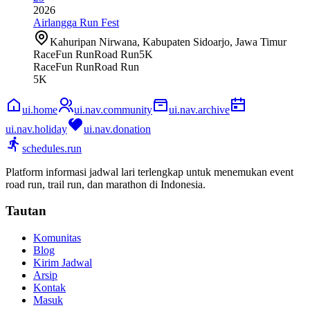
2026
Airlangga Run Fest
Kahuripan Nirwana, Kabupaten Sidoarjo, Jawa Timur
Race
Fun Run
Road Run
5K
Race
Fun Run
Road Run
5K
ui.home
ui.nav.community
ui.nav.archive
ui.nav.holiday
ui.nav.donation
schedules.run
Platform informasi jadwal lari terlengkap untuk menemukan event
road run, trail run, dan marathon di Indonesia.
Tautan
Komunitas
Blog
Kirim Jadwal
Arsip
Kontak
Masuk