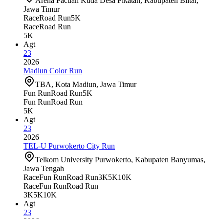
Arena Pacuan Kuda Desa Pikatan, Kabupaten Blitar,
Jawa Timur
Race
Road Run
5K
Race
Road Run
5K
Agt
23
2026
Madiun Color Run
TBA, Kota Madiun, Jawa Timur
Fun Run
Road Run
5K
Fun Run
Road Run
5K
Agt
23
2026
TEL-U Purwokerto City Run
Telkom University Purwokerto, Kabupaten Banyumas,
Jawa Tengah
Race
Fun Run
Road Run
3K
5K
10K
Race
Fun Run
Road Run
3K
5K
10K
Agt
23