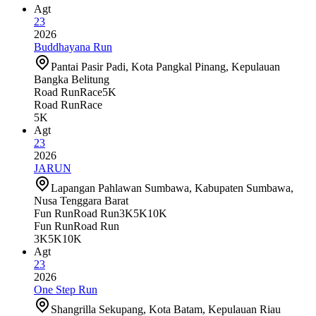
Agt
23
2026
Buddhayana Run
Pantai Pasir Padi, Kota Pangkal Pinang, Kepulauan
Bangka Belitung
Road Run
Race
5K
Road Run
Race
5K
Agt
23
2026
JARUN
Lapangan Pahlawan Sumbawa, Kabupaten Sumbawa,
Nusa Tenggara Barat
Fun Run
Road Run
3K
5K
10K
Fun Run
Road Run
3K
5K
10K
Agt
23
2026
One Step Run
Shangrilla Sekupang, Kota Batam, Kepulauan Riau