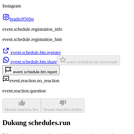
Instagram
bradio956fm
event.schedule.registration_info
event.schedule.registration_hint
event.schedule.btn.register
event.schedule.btn.share
event.schedule.btn.bookmark
event.schedule.btn.report
event.reaction.no_reaction
event.reaction.question
0
event.reaction.like
0
event.reaction.dislike
Dukung schedules.run