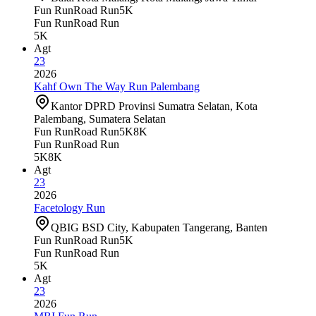
Fun Run
Road Run
5K
Fun Run
Road Run
5K
Agt
23
2026
Kahf Own The Way Run Palembang
Kantor DPRD Provinsi Sumatra Selatan, Kota
Palembang, Sumatera Selatan
Fun Run
Road Run
5K
8K
Fun Run
Road Run
5K
8K
Agt
23
2026
Facetology Run
QBIG BSD City, Kabupaten Tangerang, Banten
Fun Run
Road Run
5K
Fun Run
Road Run
5K
Agt
23
2026