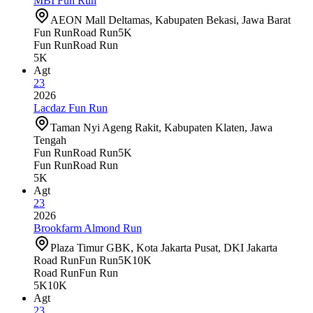
MBI Fun Run
AEON Mall Deltamas, Kabupaten Bekasi, Jawa Barat
Fun Run
Road Run
5K
Fun Run
Road Run
5K
Agt
23
2026
Lacdaz Fun Run
Taman Nyi Ageng Rakit, Kabupaten Klaten, Jawa
Tengah
Fun Run
Road Run
5K
Fun Run
Road Run
5K
Agt
23
2026
Brookfarm Almond Run
Plaza Timur GBK, Kota Jakarta Pusat, DKI Jakarta
Road Run
Fun Run
5K
10K
Road Run
Fun Run
5K
10K
Agt
23