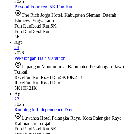
2026
Beyond Fourteen: 5K Fun Run
The Rich Jogja Hotel, Kabupaten Sleman, Daerah
Istimewa Yogyakarta
Fun Run
Road Run
5K
Fun Run
Road Run
5K
Agt
23
2026
Pekalongan Half Marathon
Lapangan Mandurareja, Kabupaten Pekalongan, Jawa
Tengah
Race
Fun Run
Road Run
5K
10K
21K
Race
Fun Run
Road Run
5K
10K
21K
Agt
23
2026
Running in Independence Day
Luwansa Hotel Palangka Raya, Kota Palangka Raya,
Kalimantan Tengah
Fun Run
Road Run
5K