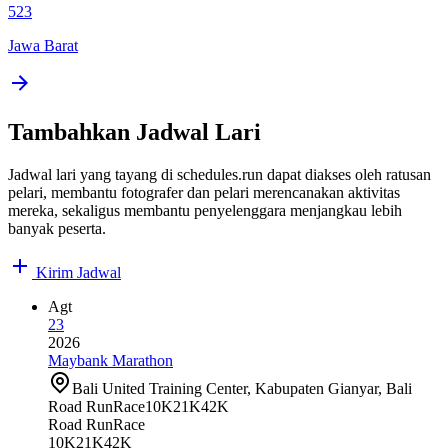
523
Jawa Barat
Tambahkan Jadwal Lari
Jadwal lari yang tayang di schedules.run dapat diakses oleh ratusan
pelari, membantu fotografer dan pelari merencanakan aktivitas
mereka, sekaligus membantu penyelenggara menjangkau lebih
banyak peserta.
Kirim Jadwal
Agt
23
2026
Maybank Marathon
Bali United Training Center, Kabupaten Gianyar, Bali
Road Run
Race
10K
21K
42K
Road Run
Race
10K
21K
42K