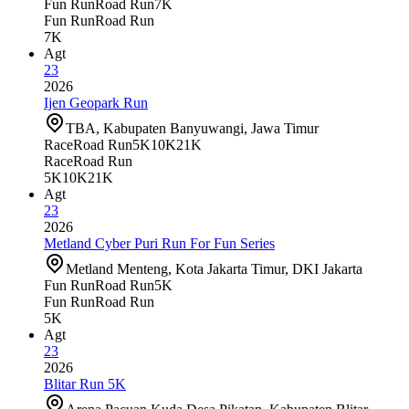
Fun Run
Road Run
7K
Fun Run
Road Run
7K
Agt
23
2026
Ijen Geopark Run
TBA, Kabupaten Banyuwangi, Jawa Timur
Race
Road Run
5K
10K
21K
Race
Road Run
5K
10K
21K
Agt
23
2026
Metland Cyber Puri Run For Fun Series
Metland Menteng, Kota Jakarta Timur, DKI Jakarta
Fun Run
Road Run
5K
Fun Run
Road Run
5K
Agt
23
2026
Blitar Run 5K