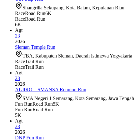
Shangrilla Sekupang, Kota Batam, Kepulauan Riau
Race
Road Run
6K
Race
Road Run
6K
Agt
23
2026
Sleman Temple Run
TBA, Kabupaten Sleman, Daerah Istimewa Yogyakarta
Race
Trail Run
Race
Trail Run
Agt
23
2026
ALJIRO – SMANSA Reunion Run
SMA Negeri 1 Semarang, Kota Semarang, Jawa Tengah
Fun Run
Road Run
5K
Fun Run
Road Run
5K
Agt
23
2026
DNP Fun Run