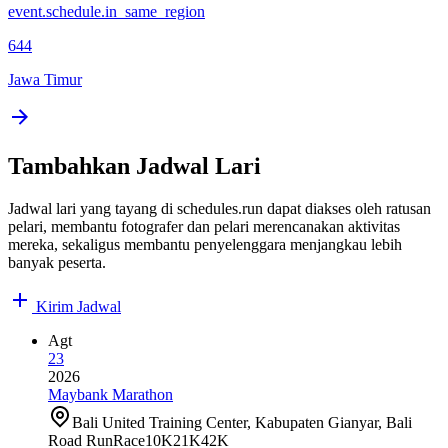
event.schedule.in_same_region
644
Jawa Timur
Tambahkan Jadwal Lari
Jadwal lari yang tayang di schedules.run dapat diakses oleh ratusan
pelari, membantu fotografer dan pelari merencanakan aktivitas
mereka, sekaligus membantu penyelenggara menjangkau lebih
banyak peserta.
Kirim Jadwal
Agt
23
2026
Maybank Marathon
Bali United Training Center, Kabupaten Gianyar, Bali
Road Run
Race
10K
21K
42K