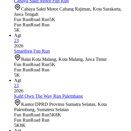
Cahaya Sakti Motor Fun Run
Cahaya Sakti Motor Cabang Rajiman, Kota Surakarta,
Jawa Tengah
Fun Run
Road Run
5K
Fun Run
Road Run
5K
Agt
23
2026
Smartfren Fun Run
Balai Kota Malang, Kota Malang, Jawa Timur
Fun Run
Road Run
5K
Fun Run
Road Run
5K
Agt
23
2026
Kahf Own The Way Run Palembang
Kantor DPRD Provinsi Sumatra Selatan, Kota
Palembang, Sumatera Selatan
Fun Run
Road Run
5K
8K
Fun Run
Road Run
5K
8K
Agt