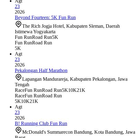
Agt
23
2026
Beyond Fourteen: 5K Fun Run
The Rich Jogja Hotel, Kabupaten Sleman, Daerah
Istimewa Yogyakarta
Fun Run
Road Run
5K
Fun Run
Road Run
5K
Agt
23
2026
Pekalongan Half Marathon
Lapangan Mandurareja, Kabupaten Pekalongan, Jawa
Tengah
Race
Fun Run
Road Run
5K
10K
21K
Race
Fun Run
Road Run
5K
10K
21K
Agt
23
2026
B! Running Club Fun Run
McDonald's Summarecon Bandung, Kota Bandung, Jawa
Barat