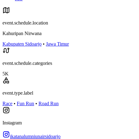
event.schedule.location
Kahuripan Nirwana
Kabupaten Sidoarjo
•
Jawa Timur
event.schedule.categories
5K
event.type.label
Race
•
Fun Run
•
Road Run
Instagram
ikatanalumniunairsidoarjo