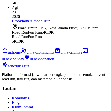
5K
Agt
23
2026
Brookfarm Almond Run
Plaza Timur GBK, Kota Jakarta Pusat, DKI Jakarta
Road Run
Fun Run
5K
10K
Road Run
Fun Run
5K
10K
ui.home
ui.nav.community
ui.nav.archive
ui.nav.holiday
ui.nav.donation
schedules.run
Platform informasi jadwal lari terlengkap untuk menemukan event
road run, trail run, dan marathon di Indonesia.
Tautan
Komunitas
Blog
Kirim Jadwal