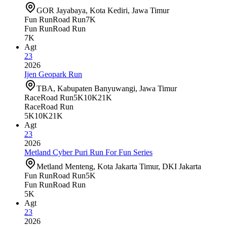
GOR Jayabaya, Kota Kediri, Jawa Timur
Fun Run
Road Run
7K
Fun Run
Road Run
7K
Agt
23
2026
Ijen Geopark Run
TBA, Kabupaten Banyuwangi, Jawa Timur
Race
Road Run
5K
10K
21K
Race
Road Run
5K
10K
21K
Agt
23
2026
Metland Cyber Puri Run For Fun Series
Metland Menteng, Kota Jakarta Timur, DKI Jakarta
Fun Run
Road Run
5K
Fun Run
Road Run
5K
Agt
23
2026