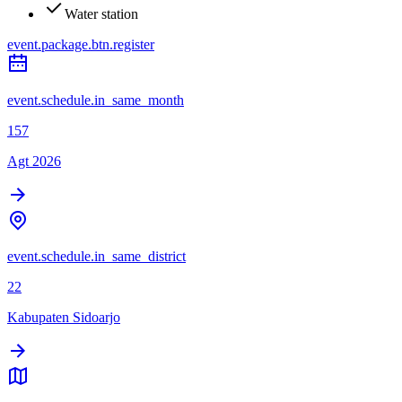
Water station
event.package.btn.register
event.schedule.in_same_month
157
Agt 2026
event.schedule.in_same_district
22
Kabupaten Sidoarjo