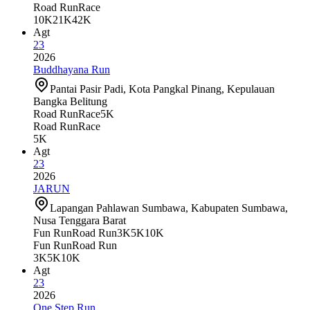
Road Run
Race
10K
21K
42K
Agt
23
2026
Buddhayana Run
Pantai Pasir Padi, Kota Pangkal Pinang, Kepulauan
Bangka Belitung
Road Run
Race
5K
Road Run
Race
5K
Agt
23
2026
JARUN
Lapangan Pahlawan Sumbawa, Kabupaten Sumbawa,
Nusa Tenggara Barat
Fun Run
Road Run
3K
5K
10K
Fun Run
Road Run
3K
5K
10K
Agt
23
2026
One Step Run