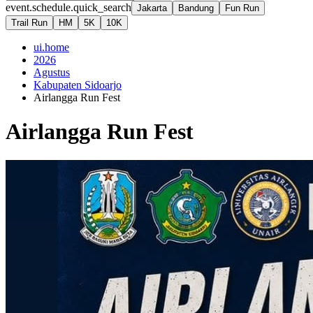
event.schedule.quick_search
Jakarta
Bandung
Fun Run
Trail Run
HM
5K
10K
ui.home
2026
Agustus
Kabupaten Sidoarjo
Airlangga Run Fest
Airlangga Run Fest