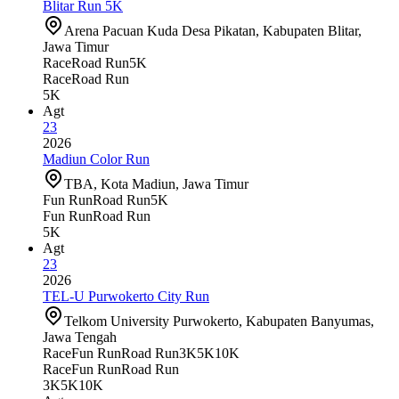
Blitar Run 5K
Arena Pacuan Kuda Desa Pikatan, Kabupaten Blitar,
Jawa Timur
Race
Road Run
5K
Race
Road Run
5K
Agt
23
2026
Madiun Color Run
TBA, Kota Madiun, Jawa Timur
Fun Run
Road Run
5K
Fun Run
Road Run
5K
Agt
23
2026
TEL-U Purwokerto City Run
Telkom University Purwokerto, Kabupaten Banyumas,
Jawa Tengah
Race
Fun Run
Road Run
3K
5K
10K
Race
Fun Run
Road Run
3K
5K
10K