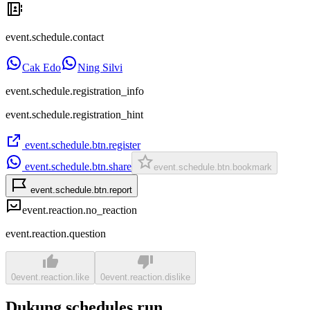
event.schedule.contact
Cak Edo
Ning Silvi
event.schedule.registration_info
event.schedule.registration_hint
event.schedule.btn.register
event.schedule.btn.share
event.schedule.btn.bookmark
event.schedule.btn.report
event.reaction.no_reaction
event.reaction.question
0
event.reaction.like
0
event.reaction.dislike
Dukung schedules.run