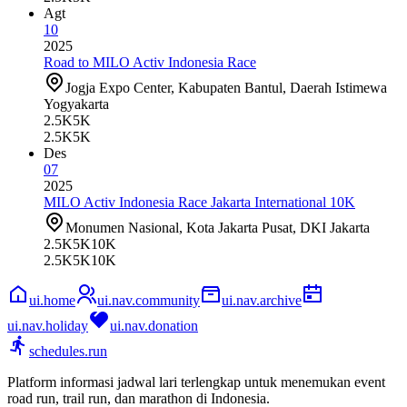
Agt
10
2025
Road to MILO Activ Indonesia Race
Jogja Expo Center, Kabupaten Bantul, Daerah Istimewa
Yogyakarta
2.5K
5K
2.5K
5K
Des
07
2025
MILO Activ Indonesia Race Jakarta International 10K
Monumen Nasional, Kota Jakarta Pusat, DKI Jakarta
2.5K
5K
10K
2.5K
5K
10K
ui.home
ui.nav.community
ui.nav.archive
ui.nav.holiday
ui.nav.donation
schedules.run
Platform informasi jadwal lari terlengkap untuk menemukan event
road run, trail run, dan marathon di Indonesia.