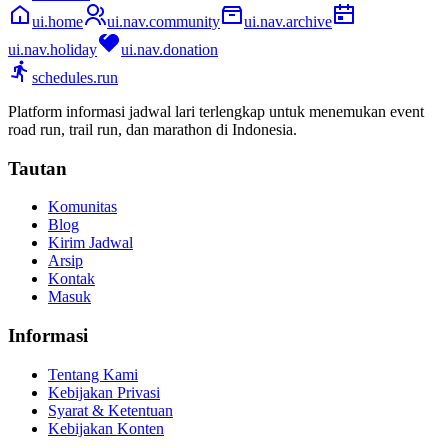
ui.home
ui.nav.community
ui.nav.archive
ui.nav.holiday
ui.nav.donation
schedules.run
Platform informasi jadwal lari terlengkap untuk menemukan event
road run, trail run, dan marathon di Indonesia.
Tautan
Komunitas
Blog
Kirim Jadwal
Arsip
Kontak
Masuk
Informasi
Tentang Kami
Kebijakan Privasi
Syarat & Ketentuan
Kebijakan Konten