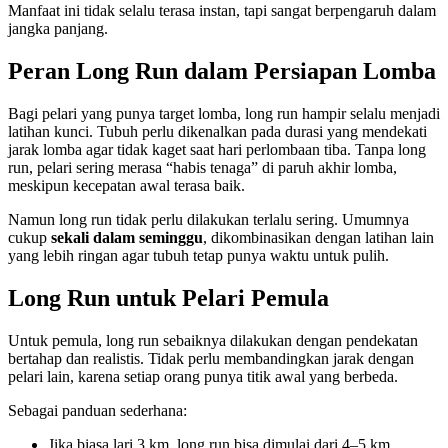
Manfaat ini tidak selalu terasa instan, tapi sangat berpengaruh dalam
jangka panjang.
Peran Long Run dalam Persiapan Lomba
Bagi pelari yang punya target lomba, long run hampir selalu menjadi
latihan kunci. Tubuh perlu dikenalkan pada durasi yang mendekati
jarak lomba agar tidak kaget saat hari perlombaan tiba. Tanpa long
run, pelari sering merasa “habis tenaga” di paruh akhir lomba,
meskipun kecepatan awal terasa baik.
Namun long run tidak perlu dilakukan terlalu sering. Umumnya
cukup
sekali dalam seminggu
, dikombinasikan dengan latihan lain
yang lebih ringan agar tubuh tetap punya waktu untuk pulih.
Long Run untuk Pelari Pemula
Untuk pemula, long run sebaiknya dilakukan dengan pendekatan
bertahap dan realistis. Tidak perlu membandingkan jarak dengan
pelari lain, karena setiap orang punya titik awal yang berbeda.
Sebagai panduan sederhana:
Jika biasa lari 3 km, long run bisa dimulai dari 4–5 km